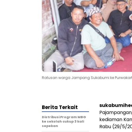
Ratusan warga Jampang Sukabumi ke Purwakarta 
sukabumihe
Berita Terkait
Pajampangan,
Distribusi Program MBG
kediaman Kang
ke sekolah cukup 3 kali
Rabu (29/5/20
sepekan