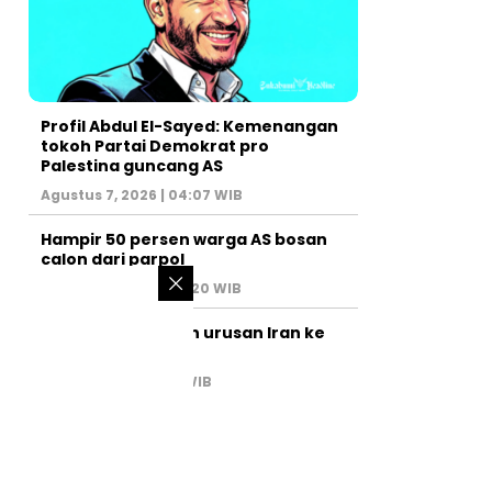
Profil Abdul El-Sayed: Kemenangan
tokoh Partai Demokrat pro
Palestina guncang AS
Agustus 7, 2026 | 04:07 WIB
Hampir 50 persen warga AS bosan
calon dari parpol
Agustus 6, 2026 | 07:20 WIB
PM Israel serahkan urusan Iran ke
AS
Juli 31, 2026 | 02:47 WIB