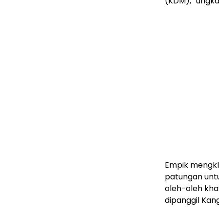
(KDM),” ungk
Empik mengkla
patungan unt
oleh-oleh kha
dipanggil Kang