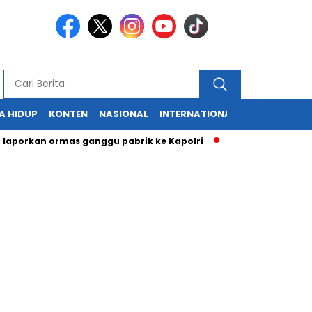
A HIDUP
KONTEN
NASIONAL
INTERNATIONAL
POLITIK
HU
kan ormas ganggu pabrik ke Kapolri
Cabup dan Cawali Sukabu