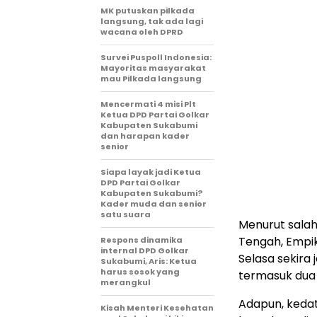
MK putuskan pilkada
langsung, tak ada lagi
wacana oleh DPRD
Survei Puspoll Indonesia:
Mayoritas masyarakat
mau Pilkada langsung
Mencermati 4 misi Plt
Ketua DPD Partai Golkar
Kabupaten Sukabumi
dan harapan kader
senior
Siapa layak jadi Ketua
DPD Partai Golkar
Kabupaten Sukabumi?
Kader muda dan senior
satu suara
Menurut sala
Tengah, Empi
Respons dinamika
internal DPD Golkar
Selasa sekira
Sukabumi, Aris: Ketua
harus sosok yang
termasuk dua 
merangkul
Adapun, keda
Kisah Menteri Kesehatan