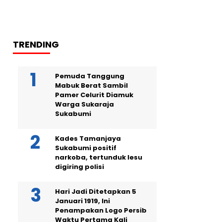
TRENDING
Pemuda Tanggung
Mabuk Berat Sambil
Pamer Celurit Diamuk
Warga Sukaraja
Sukabumi
Kades Tamanjaya
Sukabumi positif
narkoba, tertunduk lesu
digiring polisi
Hari Jadi Ditetapkan 5
Januari 1919, Ini
Penampakan Logo Persib
Waktu Pertama Kali