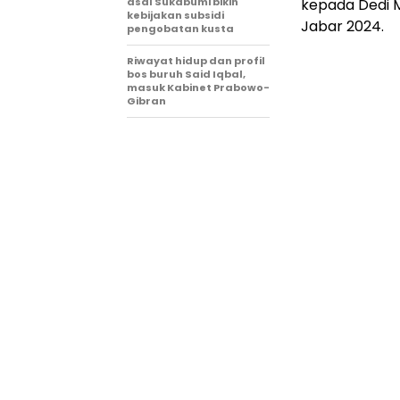
asal Sukabumi bikin
kepada Dedi M
kebijakan subsidi
Jabar 2024.
pengobatan kusta
Riwayat hidup dan profil
bos buruh Said Iqbal,
masuk Kabinet Prabowo-
Gibran