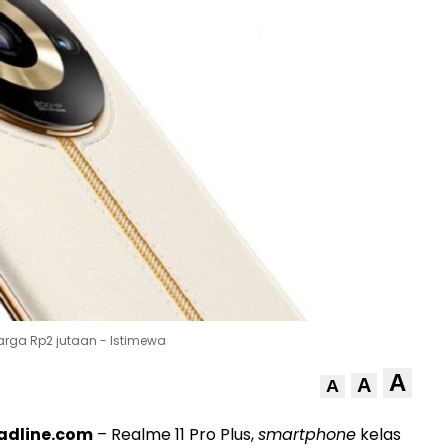
harga Rp2 jutaan - Istimewa
A
A
A
adline.com
– Realme 11 Pro Plus,
smartphone
kelas