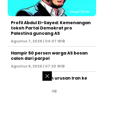
Profil Abdul El-Sayed: Kemenangan
tokoh Partai Demokrat pro
Palestina guncang AS
Agustus 7, 2026 | 04:07 WIB
Hampir 50 persen warga AS bosan
calon dari parpol
Agustus 6, 2026 | 07:20 WIB
PM Israel serahkan urusan Iran ke
AS
Juli 31, 2026 | 02:47 WIB