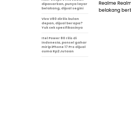
Realme Realme
dipasarkan, punya layar
belakang, dijual segini
belakang ber
Vivo V80 dirilis bulan
depan, dijual berapa?
Yuk cek spesifikasinya
Itel Power 80 rilis di
Indonesia, ponsel gahar
mirip iPhone 17 Pro dijual
cuma Rp2 Jutaan