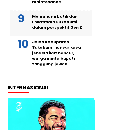
maintenance
Memahami batik dan
Lokatmala Sukabumi
dalam perspektif Gen Z
Jalan Kabupaten
Sukabumi hancur kaca
jendela ikut hancur,
warga minta bupati
tanggung jawab
INTERNASIONAL