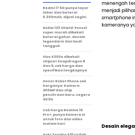
menengah terca
Redmi 17 5G punya layar
menjadi piliha
lebar dan baterai
smartphone
i
6.300mAh, dijual segini
kameranya yan
Nokia 123 Shield: Ponsel
super murah dibekali
baterai gahar, desain
legendaris dan bodi
tangguh
Vivo X300e dibekali
chipset Snapdragon 8
Gen 5, cek harga dan
spesifikasi lengkapnya
Honor Robot Phone cek
harganya: Kamera
200MP dan chip
pencitraan baru, segera
dirilis
Cek harga Realme 16
Pro+, punya kamera AI
untuk foto dan video
malam hari
Desain elega
Acer Sospiro A15 sudah