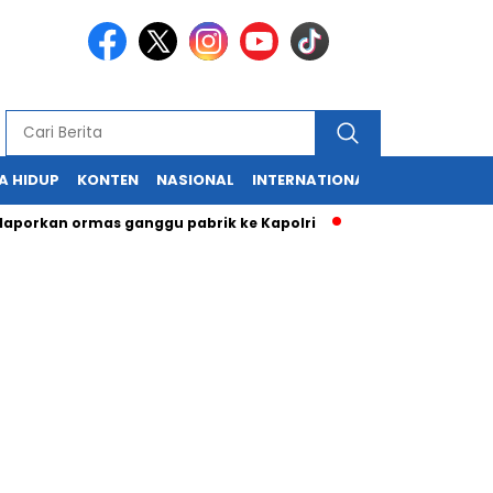
A HIDUP
KONTEN
NASIONAL
INTERNATIONAL
POLITIK
HU
kan ormas ganggu pabrik ke Kapolri
Cabup dan Cawali Sukab