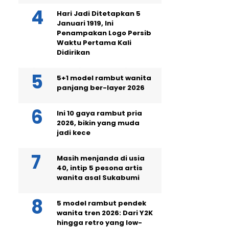
Hari Jadi Ditetapkan 5
Januari 1919, Ini
Penampakan Logo Persib
Waktu Pertama Kali
Didirikan
5+1 model rambut wanita
panjang ber-layer 2026
Ini 10 gaya rambut pria
2026, bikin yang muda
jadi kece
Masih menjanda di usia
40, intip 5 pesona artis
wanita asal Sukabumi
5 model rambut pendek
wanita tren 2026: Dari Y2K
hingga retro yang low-