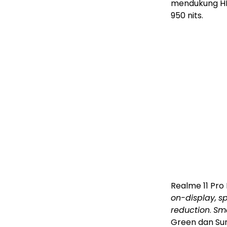
mendukung HD
950 nits.
Realme 11 Pro 
on-display,
sp
reduction
.
Sm
Green dan Sun