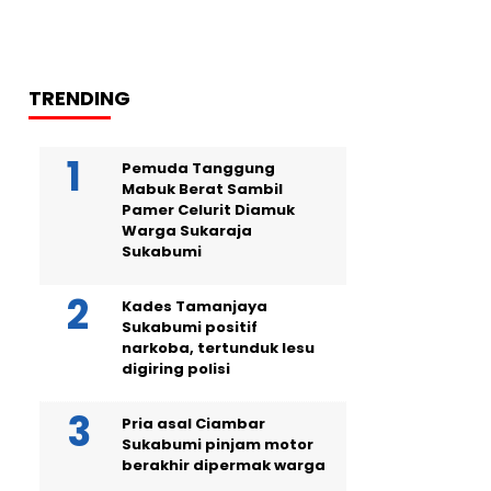
TRENDING
Pemuda Tanggung
Mabuk Berat Sambil
Pamer Celurit Diamuk
Warga Sukaraja
Sukabumi
Kades Tamanjaya
Sukabumi positif
narkoba, tertunduk lesu
digiring polisi
Pria asal Ciambar
Sukabumi pinjam motor
berakhir dipermak warga