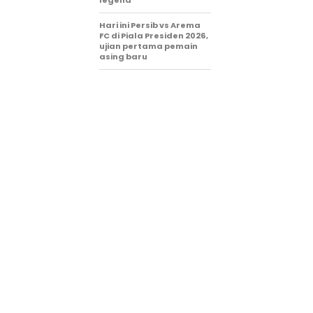
Hari ini Persib vs Arema
FC di Piala Presiden 2026,
ujian pertama pemain
asing baru