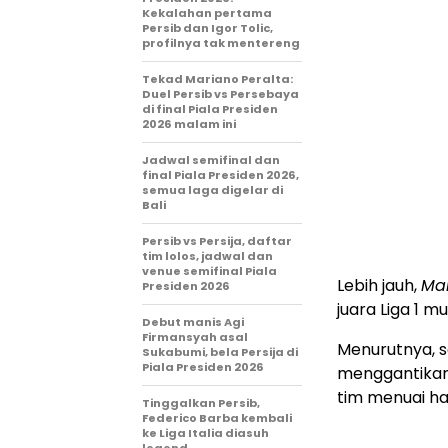
Kekalahan pertama
Persib dan Igor Tolic,
profilnya tak mentereng
Tekad Mariano Peralta:
Duel Persib vs Persebaya
di final Piala Presiden
2026 malam ini
Jadwal semifinal dan
final Piala Presiden 2026,
semua laga digelar di
Bali
Persib vs Persija, daftar
tim lolos, jadwal dan
venue semifinal Piala
Lebih jauh,
Ma
Presiden 2026
juara Liga 1 mu
Debut manis Agi
Firmansyah asal
Menurutnya, se
Sukabumi, bela Persija di
Piala Presiden 2026
menggantikan 
tim menuai has
Tinggalkan Persib,
Federico Barba kembali
ke Liga Italia diasuh
legend