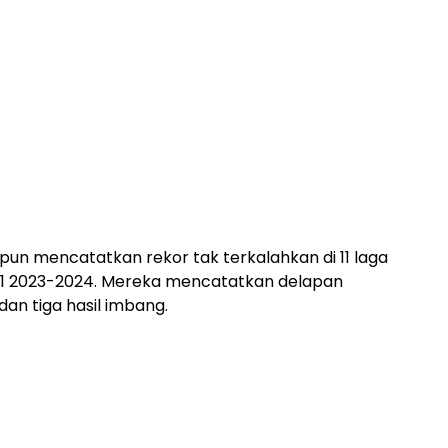
b pun mencatatkan rekor tak terkalahkan di 11 laga
a 1 2023-2024. Mereka mencatatkan delapan
n tiga hasil imbang.