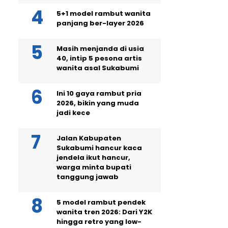
5+1 model rambut wanita
panjang ber-layer 2026
Masih menjanda di usia
40, intip 5 pesona artis
wanita asal Sukabumi
Ini 10 gaya rambut pria
2026, bikin yang muda
jadi kece
Jalan Kabupaten
Sukabumi hancur kaca
jendela ikut hancur,
warga minta bupati
tanggung jawab
5 model rambut pendek
wanita tren 2026: Dari Y2K
hingga retro yang low-