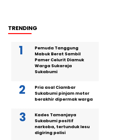
TRENDING
Pemuda Tanggung
Mabuk Berat Sambil
Pamer Celurit Diamuk
Warga Sukaraja
Sukabumi
Pria asal Ciambar
Sukabumi pinjam motor
berakhir dipermak warga
Kades Tamanjaya
Sukabumi positif
narkoba, tertunduk lesu
digiring polisi