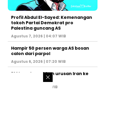
Profil Abdul El-Sayed: Kemenangan
tokoh Partai Demokrat pro
Palestina guncang AS
Agustus 7, 2026 | 04:07 WIB
Hampir 50 persen warga AS bosan
calon dari parpol
Agustus 6, 2026 | 07:20 WIB
PM Israel serahkan urusan Iran ke
AS
Juli 31, 2026 | 02:47 WIB