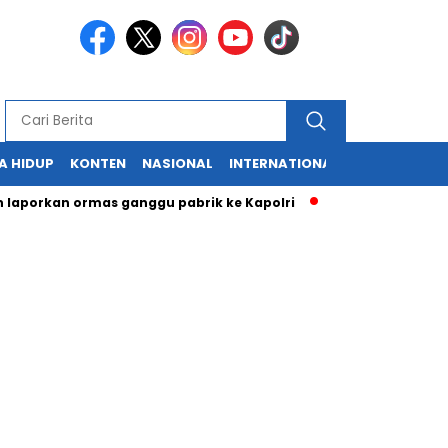
A HIDUP
KONTEN
NASIONAL
INTERNATIONAL
POLITIK
HU
rkan ormas ganggu pabrik ke Kapolri
Cabup dan Cawali Suka