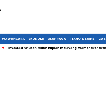
WAWANCARA
EKONOMI
OLAHRAGA
TEKNO & SAINS
GAY
nvestasi ratusan triliun Rupiah melayang, Wamenaker akan lapo