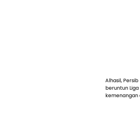
Alhasil, Persi
beruntun Lig
kemenangan da