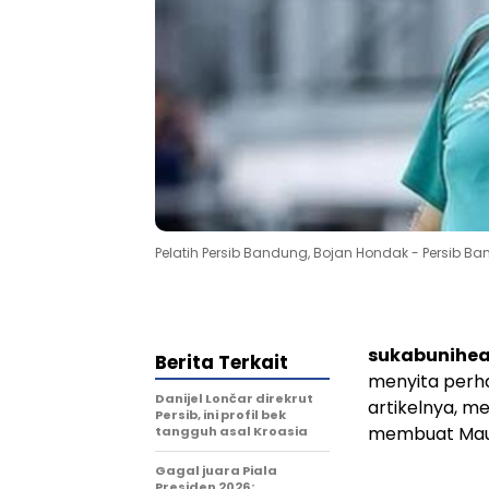
Pelatih Persib Bandung, Bojan Hondak - Persib B
sukabunihea
Berita Terkait
menyita perha
Danijel Lončar direkrut
artikelnya, m
Persib, ini profil bek
membuat Maun
tangguh asal Kroasia
Gagal juara Piala
Presiden 2026: