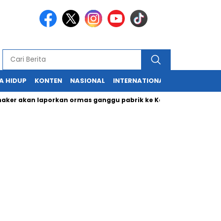
A HIDUP
KONTEN
NASIONAL
INTERNATIONAL
POLITIK
HU
kan laporkan ormas ganggu pabrik ke Kapolri
Cabup dan Caw