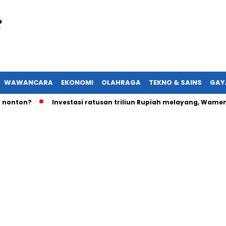
WAWANCARA
EKONOMI
OLAHRAGA
TEKNO & SAINS
GAY
n?
Investasi ratusan triliun Rupiah melayang, Wamenaker a