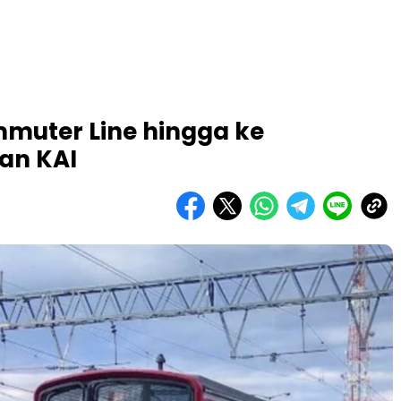
mmuter Line hingga ke
san KAI