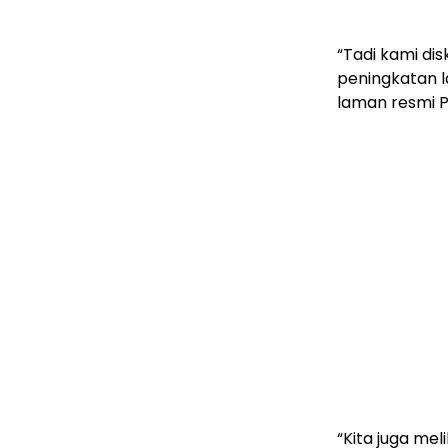
“Tadi kami dis
peningkatan la
laman resmi 
“Kita juga mel