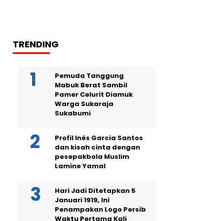
TRENDING
Pemuda Tanggung
Mabuk Berat Sambil
Pamer Celurit Diamuk
Warga Sukaraja
Sukabumi
Profil Inés Garcia Santos
dan kisah cinta dengan
pesepakbola Muslim
Lamine Yamal
Hari Jadi Ditetapkan 5
Januari 1919, Ini
Penampakan Logo Persib
Waktu Pertama Kali