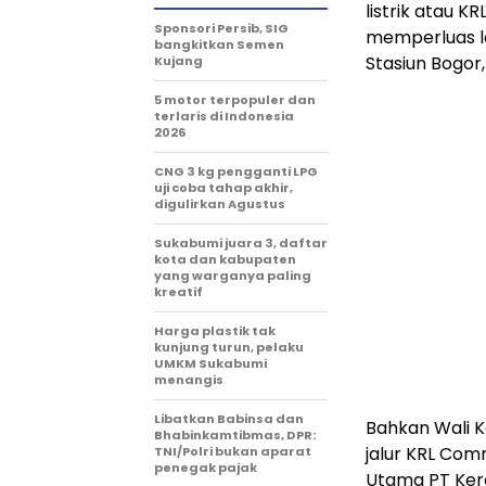
listrik atau 
Sponsori Persib, SIG
memperluas la
bangkitkan Semen
Stasiun Bogor
Kujang
5 motor terpopuler dan
terlaris di Indonesia
2026
CNG 3 kg pengganti LPG
uji coba tahap akhir,
digulirkan Agustus
Sukabumi juara 3, daftar
kota dan kabupaten
yang warganya paling
kreatif
Harga plastik tak
kunjung turun, pelaku
UMKM Sukabumi
menangis
Libatkan Babinsa dan
Bahkan Wali 
Bhabinkamtibmas, DPR:
jalur KRL Com
TNI/Polri bukan aparat
penegak pajak
Utama PT Keret