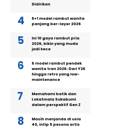
Didirikan
5+1 model rambut wanita
panjang ber-layer 2026
Ini 10 gaya rambut pria
2026, bikin yang muda
jadi kece
5 model rambut pendek
wanita tren 2026: Dari Y2K
hingga retro yang low-
maintenance
Memahami batik dan
Lokatmala Sukabumi
dalam perspektif Gen Z
Masih menjanda di usia
40, intip 5 pesona artis