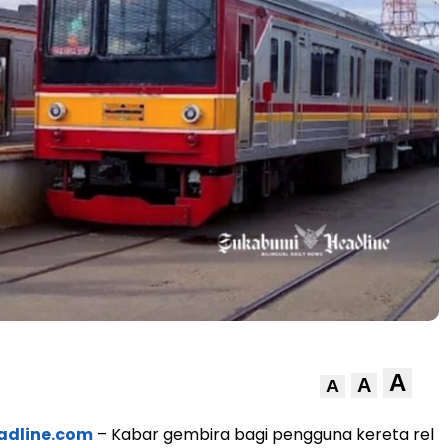
A
A
A
adline.com
– Kabar gembira bagi pengguna kereta rel