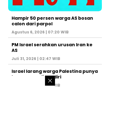
Hampir 50 persen warga AS bosan
calon dari parpol
Agustus 6, 2026 | 07:20 WIB
PM Israel serahkan urusan Iran ke
AS
Juli 31, 2026 | 02:47 WIB
Israel larang warga Palestina punya
kamar mandi sendiri
Juli 22, 2026 | 14:50 WIB