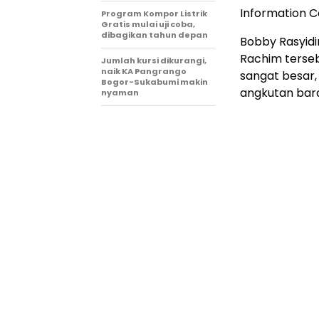
Information C
Program Kompor Listrik
Gratis mulai uji coba,
dibagikan tahun depan
Bobby Rasyidi
Rachim tersebu
Jumlah kursi dikurangi,
naik KA Pangrango
sangat besar
Bogor-Sukabumi makin
angkutan bar
nyaman