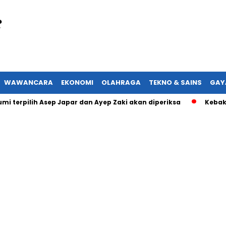
WAWANCARA
EKONOMI
OLAHRAGA
TEKNO & SAINS
GAY
lih Asep Japar dan Ayep Zaki akan diperiksa
Kebakaran di