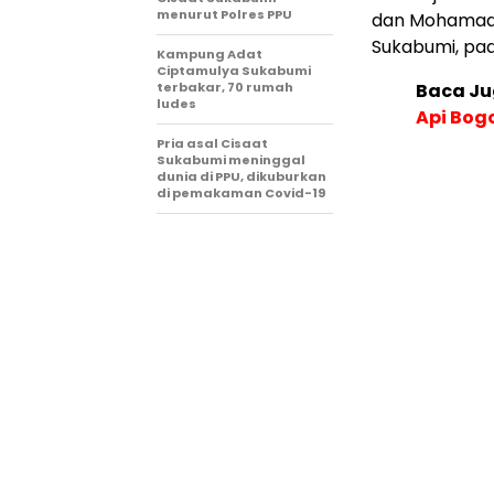
menurut Polres PPU
dan Mohamad R
Sukabumi, pa
Kampung Adat
Ciptamulya Sukabumi
terbakar, 70 rumah
Baca Ju
ludes
Api Bog
Pria asal Cisaat
Sukabumi meninggal
dunia di PPU, dikuburkan
di pemakaman Covid-19