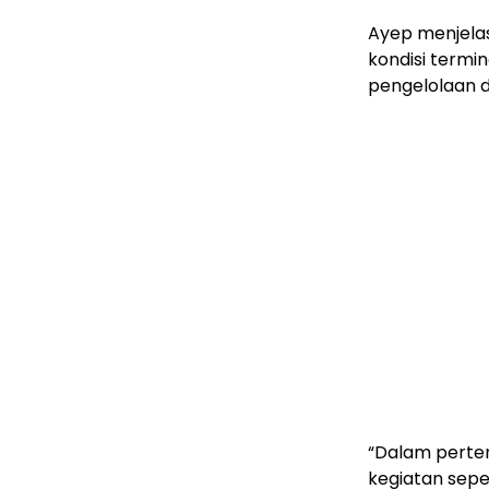
Ayep menjelas
kondisi termi
pengelolaan 
“Dalam perte
kegiatan seper