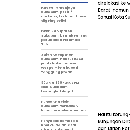
direlokasi ke
Kades Tamanjaya
Barat, namun 
Sukabumi positif
Sanusi Kota S
narkoba, tertunduk lesu
digiring polisi
DPRD Kabupaten
Sukabumi bentuk Pansus
perubahan Perumda
TJM
Jalan Kabupaten
Sukabumi hancur kaca
jendela ikut hancur,
warga minta bupati
tanggung jawab
90% dari 39 kasus PMI
asal Sukabumi
berangkat ilegal
Puncak Habibie
Sukabumi terbakar,
kobaran api kian meluas
Hal itu terun
kunjungan Dir
Penyebab kematian
Kholid Jaelani asal
dan Dirjen P
Cisaat Sukabumi