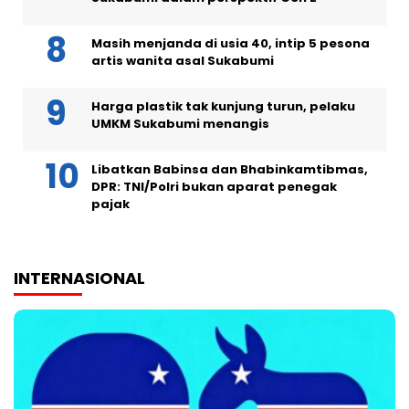
Masih menjanda di usia 40, intip 5 pesona
artis wanita asal Sukabumi
Harga plastik tak kunjung turun, pelaku
UMKM Sukabumi menangis
Libatkan Babinsa dan Bhabinkamtibmas,
DPR: TNI/Polri bukan aparat penegak
pajak
INTERNASIONAL