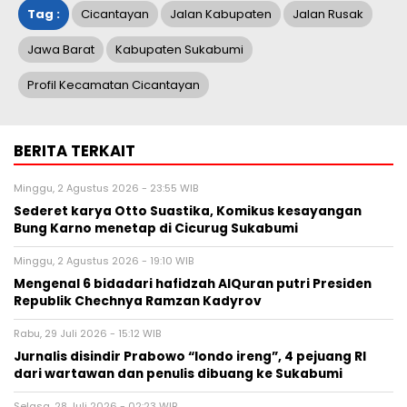
Tag :
Cicantayan
Jalan Kabupaten
Jalan Rusak
Jawa Barat
Kabupaten Sukabumi
Profil Kecamatan Cicantayan
BERITA TERKAIT
Minggu, 2 Agustus 2026 - 23:55 WIB
Sederet karya Otto Suastika, Komikus kesayangan
Bung Karno menetap di Cicurug Sukabumi
Minggu, 2 Agustus 2026 - 19:10 WIB
Mengenal 6 bidadari hafidzah AlQuran putri Presiden
Republik Chechnya Ramzan Kadyrov
Rabu, 29 Juli 2026 - 15:12 WIB
Jurnalis disindir Prabowo “londo ireng”, 4 pejuang RI
dari wartawan dan penulis dibuang ke Sukabumi
Selasa, 28 Juli 2026 - 02:23 WIB