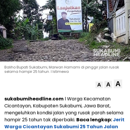
Baliho Bupati Sukabumi, Marwan Hamami di pinggir jalan rusak
selama hampir 25 tahun. l Istimewa
A
A
A
sukabumiheadline.com
l Warga Kecamatan
Cicantayan, Kabupaten Sukabumi, Jawa Barat,
mengeluhkan kondisi jalan yang rusak parah selama
hampir 25 tahun tak diperbaiki.
Baca lengkap:
Jerit
Warga Cicantayan Sukabumi 25 Tahun Jalan