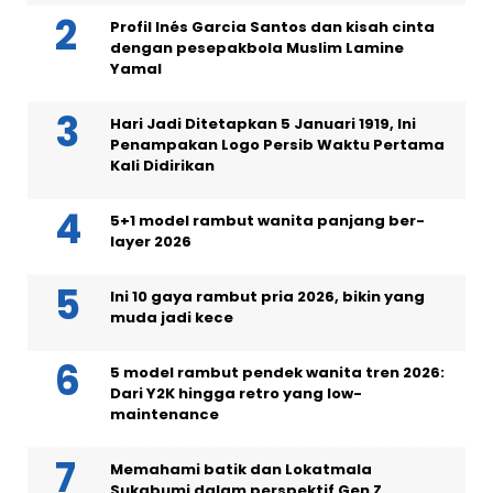
Profil Inés Garcia Santos dan kisah cinta
dengan pesepakbola Muslim Lamine
Yamal
Hari Jadi Ditetapkan 5 Januari 1919, Ini
Penampakan Logo Persib Waktu Pertama
Kali Didirikan
5+1 model rambut wanita panjang ber-
layer 2026
Ini 10 gaya rambut pria 2026, bikin yang
muda jadi kece
5 model rambut pendek wanita tren 2026:
Dari Y2K hingga retro yang low-
maintenance
Memahami batik dan Lokatmala
Sukabumi dalam perspektif Gen Z