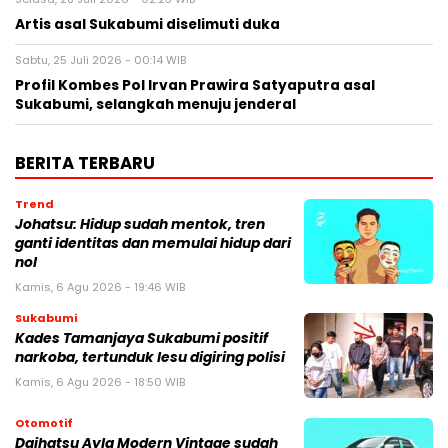
Artis asal Sukabumi diselimuti duka
Sabtu, 25 Juli 2026 - 00:14 WIB
Profil Kombes Pol Irvan Prawira Satyaputra asal
Sukabumi, selangkah menuju jenderal
BERITA TERBARU
Trend
Johatsu: Hidup sudah mentok, tren
ganti identitas dan memulai hidup dari
nol
Kamis, 6 Agu 2026 - 19:46 WIB
Sukabumi
Kades Tamanjaya Sukabumi positif
narkoba, tertunduk lesu digiring polisi
Kamis, 6 Agu 2026 - 18:50 WIB
Otomotif
Daihatsu Ayla Modern Vintage sudah