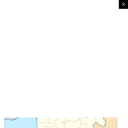
Topografi dan Klimatologi
Kecamatan Cicantayan memiliki total luas 3.842,58
ha. Berdasarkan wilayah administrasi, Kecamatan
Cicantayan terdiri dari 7 desa, 58 RW, dan 266 RT.
Adapun, 8 desa yang termasuk wilayah Kecamatan
Cicantayan berikut jumlah penduduknya adalah
Desa Cicantayan, Cijalingan, Cimahi, Cimanggis,
Cisande, Hegarmanah, Lembursawah, dan
Sukadamai.