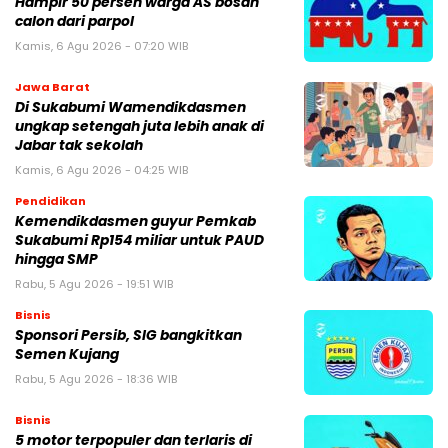
Hampir 50 persen warga AS bosan
calon dari parpol
Kamis, 6 Agu 2026 - 07:20 WIB
Jawa Barat
Di Sukabumi Wamendikdasmen
ungkap setengah juta lebih anak di
Jabar tak sekolah
Kamis, 6 Agu 2026 - 04:25 WIB
Pendidikan
Kemendikdasmen guyur Pemkab
Sukabumi Rp154 miliar untuk PAUD
hingga SMP
Rabu, 5 Agu 2026 - 19:51 WIB
Bisnis
Sponsori Persib, SIG bangkitkan
Semen Kujang
Rabu, 5 Agu 2026 - 18:36 WIB
Bisnis
5 motor terpopuler dan terlaris di