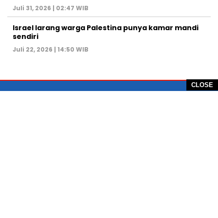
Juli 31, 2026 | 02:47 WIB
Israel larang warga Palestina punya kamar mandi
sendiri
Juli 22, 2026 | 14:50 WIB
CLOSE
PT Global Vision Multimedia
Alamat Redaksi: Griya Benda Asri Blok CE12,
Jl. Sakura IV, RT 02/12, Desa Benda
Kecamatan Cicurug, Kabupaten Sukabumi, 43359,
Jawa Barat, Indonesia
Hotline: +62 811-1011-9123
Telp. 0266-743 1518
e-Mail:
sukabumiheadlines@gmail.com