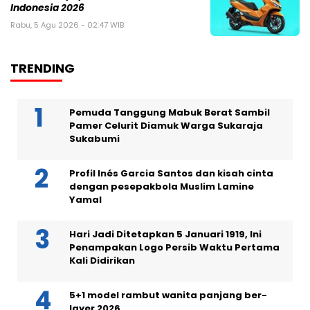
Indonesia 2026
Rabu, 5 Agu 2026 - 02:47 WIB
TRENDING
Pemuda Tanggung Mabuk Berat Sambil
Pamer Celurit Diamuk Warga Sukaraja
Sukabumi
Profil Inés Garcia Santos dan kisah cinta
dengan pesepakbola Muslim Lamine
Yamal
Hari Jadi Ditetapkan 5 Januari 1919, Ini
Penampakan Logo Persib Waktu Pertama
Kali Didirikan
5+1 model rambut wanita panjang ber-
layer 2026