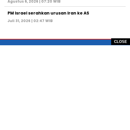
Agustus 6, 2026 | 07:20 WIB
PM Israel serahkan urusan Iran ke AS
Juli 31, 2026 | 02:47 WIB
CLOSE
PT Global Vision Multimedia
Alamat Redaksi: Griya Benda Asri Blok CE12,
Jl. Sakura IV, RT 02/12, Desa Benda
Kecamatan Cicurug, Kabupaten Sukabumi, 43359,
Jawa Barat, Indonesia
Hotline: +62 811-1011-9123
Telp. 0266-743 1518
e-Mail:
sukabumiheadlines@gmail.com
PEDOMAN PEMBERITAAN MEDIA SIBER
KONTAK