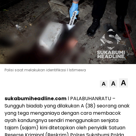
Polisi saat melakukan identifikasi I Istimewa
A
A
A
sukabumiheadline.com
l PALABUHANRATU –
Sungguh biadab yang dilakukan A (38) seorang anak
yang tega menganiaya dengan cara membacok
ayah kandungnya sendiri menggunakan senjata
tajam (sajam) kini ditetapkan oleh penyidik Satuan
Reserse Kriminal (Reskrim) Polres Sukabumi Polda