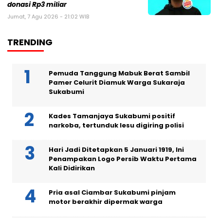
donasi Rp3 miliar
Jumat, 7 Agu 2026 - 21:02 WIB
TRENDING
Pemuda Tanggung Mabuk Berat Sambil
Pamer Celurit Diamuk Warga Sukaraja
Sukabumi
Kades Tamanjaya Sukabumi positif
narkoba, tertunduk lesu digiring polisi
Hari Jadi Ditetapkan 5 Januari 1919, Ini
Penampakan Logo Persib Waktu Pertama
Kali Didirikan
Pria asal Ciambar Sukabumi pinjam
motor berakhir dipermak warga