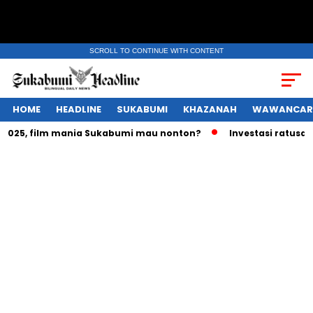
SCROLL TO CONTINUE WITH CONTENT
HOME
HEADLINE
SUKABUMI
KHAZANAH
WAWANCAR
25, film mania Sukabumi mau nonton?
Investasi ratusan tril