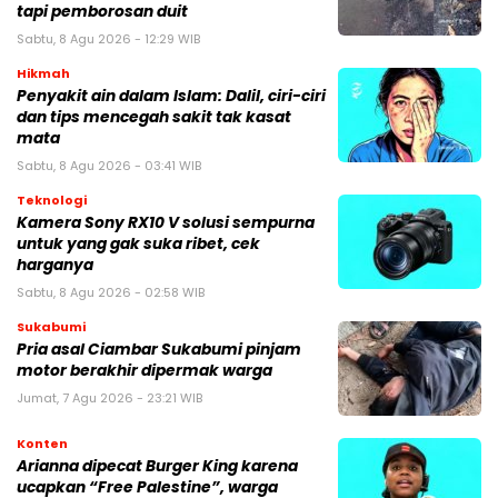
tapi pemborosan duit
Sabtu, 8 Agu 2026 - 12:29 WIB
Hikmah
Penyakit ain dalam Islam: Dalil, ciri-ciri
dan tips mencegah sakit tak kasat
mata
Sabtu, 8 Agu 2026 - 03:41 WIB
Teknologi
Kamera Sony RX10 V solusi sempurna
untuk yang gak suka ribet, cek
harganya
Sabtu, 8 Agu 2026 - 02:58 WIB
Sukabumi
Pria asal Ciambar Sukabumi pinjam
motor berakhir dipermak warga
Jumat, 7 Agu 2026 - 23:21 WIB
Konten
Arianna dipecat Burger King karena
ucapkan “Free Palestine”, warga