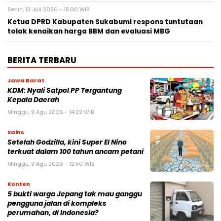
Senin, 13 Juli 2026 - 15:00 WIB
Ketua DPRD Kabupaten Sukabumi respons tuntutaan
tolak kenaikan harga BBM dan evaluasi MBG
BERITA TERBARU
Jawa Barat
KDM: Nyali Satpol PP Tergantung
Kepala Daerah
Minggu, 9 Agu 2026 - 14:22 WIB
Sains
Setelah Godzilla, kini Super El Nino
terkuat dalam 100 tahun ancam petani
Minggu, 9 Agu 2026 - 12:50 WIB
Konten
5 bukti warga Jepang tak mau ganggu
pengguna jalan di kompleks
perumahan, di Indonesia?