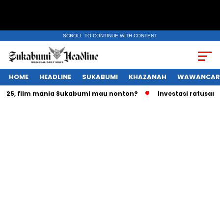
SCROLL TO CONTINUE WITH CONTENT
HOME
HEADLINE
SUKABUMI
KHAZANAH
WAWANCAR
5, film mania Sukabumi mau nonton?
Investasi ratusan tril