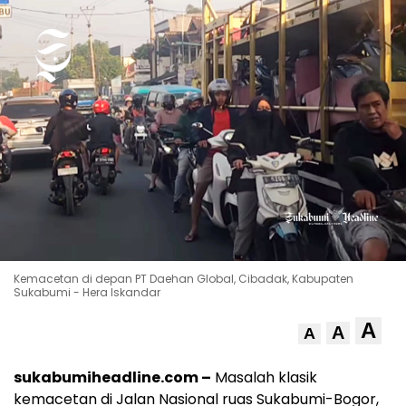
Kemacetan di depan PT Daehan Global, Cibadak, Kabupaten
Sukabumi - Hera Iskandar
A
A
A
sukabumiheadline.com –
Masalah klasik
kemacetan di Jalan Nasional ruas Sukabumi-Bogor,