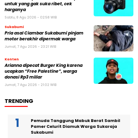
untuk yang gak suka ribet, cek
harganya
Sabtu, 8 Agu 2026 - 02:58 WIB
Sukabumi
Pria asal Ciambar Sukabumi pinjam
motor berakhir dipermak warga
Jumat, 7 Agu 2026 - 23:21 WIB
Konten
Arianna dipecat Burger King karena
ucapkan “Free Palestine”, warga
donasi Rp3 miliar
Jumat, 7 Agu 2026 - 21:02 WIB
TRENDING
Pemuda Tanggung Mabuk Berat Sambil
Pamer Celurit Diamuk Warga Sukaraja
Sukabumi