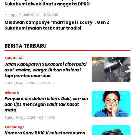
Sukabumi diwakili satu anggota DPRD
Minggu, 12 Juli 2026 - 01:35 WIB
Melawan kampanye “marriage is scary”, Gen Z
Sukabumi malah terbentur tradisi
BERITA TERBARU
Sukabumi
Jalan Kabupaten Sukabumi diperbaiki
asal-asalan, warga: Bukan efisiensi,
tapi pemborosan duit
Sabtu, 8 Agu 2026 - 12:29 WIB
Hikmah
Penyakit ain dalam Islam: Dalil, ciri-ciri
dan tips mencegah sakit tak kasat
mata
Sabtu, 8 Agu 2026 - 03:41 WIB
Teknologi
Kamera Sony RX10 V solusi sempurna