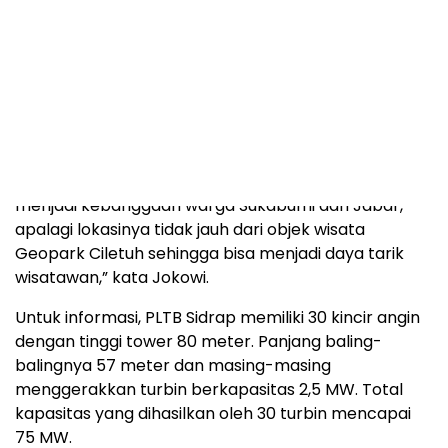
Terlebih Jokowi saat meresmikan PLTB Kabupaten
Sidenreng Rappang (Sidrap), Sulawesi Selatan,
menyebut Kabupaten Sukabumi juga akan memiliki
pembangkit listrik serupa.
“PLTB Sidrap saat ini merupakan yang terbesar di
Asia Tenggara, tetapi PLTB di Kecamatan Ciemas
nantinya akan menjadi yang terbesar di Asia. Ini akan
menjadi kebanggaan warga Sukabumi dan Jabar,
apalagi lokasinya tidak jauh dari objek wisata
Geopark Ciletuh sehingga bisa menjadi daya tarik
wisatawan,” kata Jokowi.
Untuk informasi, PLTB Sidrap memiliki 30 kincir angin
dengan tinggi tower 80 meter. Panjang baling-
balingnya 57 meter dan masing-masing
menggerakkan turbin berkapasitas 2,5 MW. Total
kapasitas yang dihasilkan oleh 30 turbin mencapai
75 MW.