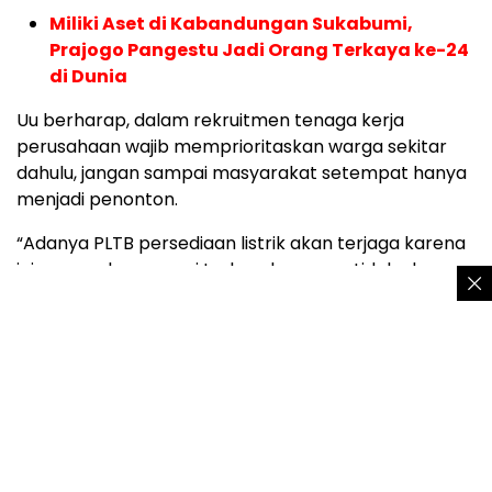
Miliki Aset di Kabandungan Sukabumi,
Prajogo Pangestu Jadi Orang Terkaya ke-24
di Dunia
Uu berharap, dalam rekruitmen tenaga kerja
perusahaan wajib memprioritaskan warga sekitar
dahulu, jangan sampai masyarakat setempat hanya
menjadi penonton.
“Adanya PLTB persediaan listrik akan terjaga karena
ini merupakan energi terbarukan yang tidak akan
habis dan setelah beroperasi tidak membutuhkan
biaya operasional yang besar karena energi yang
didapatkan bersumber dari angin yang ramah
lingkungan,” tambahnya.
Rekomendasi Redaksi:
Berharap panas
geothermal Gunung Salak di lumbung
kemiskinan Sukabumi