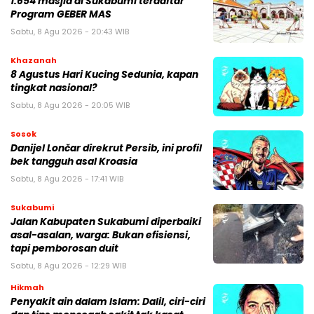
1.654 masjid di Sukabumi terdaftar
Program GEBER MAS
Sabtu, 8 Agu 2026 - 20:43 WIB
Khazanah
8 Agustus Hari Kucing Sedunia, kapan
tingkat nasional?
Sabtu, 8 Agu 2026 - 20:05 WIB
Sosok
Danijel Lončar direkrut Persib, ini profil
bek tangguh asal Kroasia
Sabtu, 8 Agu 2026 - 17:41 WIB
Sukabumi
Jalan Kabupaten Sukabumi diperbaiki
asal-asalan, warga: Bukan efisiensi,
tapi pemborosan duit
Sabtu, 8 Agu 2026 - 12:29 WIB
Hikmah
Penyakit ain dalam Islam: Dalil, ciri-ciri