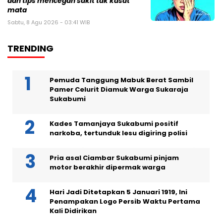
dan tips mencegah sakit tak kasat
mata
Sabtu, 8 Agu 2026 - 03:41 WIB
TRENDING
Pemuda Tanggung Mabuk Berat Sambil
Pamer Celurit Diamuk Warga Sukaraja
Sukabumi
Kades Tamanjaya Sukabumi positif
narkoba, tertunduk lesu digiring polisi
Pria asal Ciambar Sukabumi pinjam
motor berakhir dipermak warga
Hari Jadi Ditetapkan 5 Januari 1919, Ini
Penampakan Logo Persib Waktu Pertama
Kali Didirikan