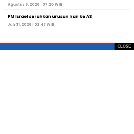
Agustus 6, 2026 | 07:20 WIB
PM Israel serahkan urusan Iran ke AS
Juli 31, 2026 | 02:47 WIB
CLOSE
PT Global Vision Multimedia
Alamat Redaksi: Griya Benda Asri Blok CE12,
Jl. Sakura IV, RT 02/12, Desa Benda
Kecamatan Cicurug, Kabupaten Sukabumi, 43359,
Jawa Barat, Indonesia
Hotline: +62 811-1011-9123
Telp. 0266-743 1518
e-Mail:
sukabumiheadlines@gmail.com
PEDOMAN PEMBERITAAN MEDIA SIBER
KONTAK