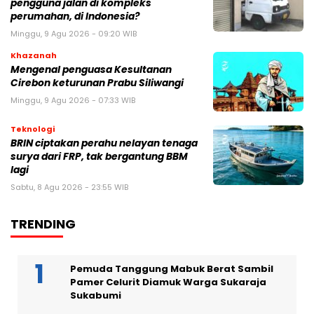
pengguna jalan di kompleks
perumahan, di Indonesia?
Minggu, 9 Agu 2026 - 09:20 WIB
Khazanah
Mengenal penguasa Kesultanan
Cirebon keturunan Prabu Siliwangi
Minggu, 9 Agu 2026 - 07:33 WIB
Teknologi
BRIN ciptakan perahu nelayan tenaga
surya dari FRP, tak bergantung BBM
lagi
Sabtu, 8 Agu 2026 - 23:55 WIB
TRENDING
Pemuda Tanggung Mabuk Berat Sambil
Pamer Celurit Diamuk Warga Sukaraja
Sukabumi