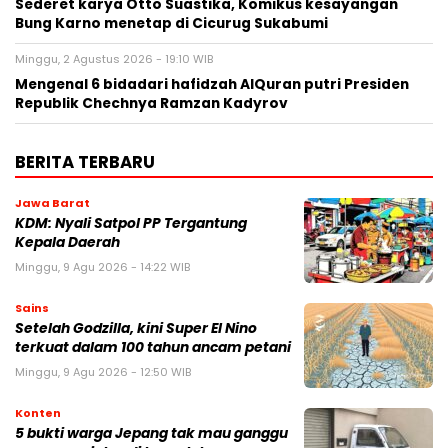
Sederet karya Otto Suastika, Komikus kesayangan
Bung Karno menetap di Cicurug Sukabumi
Minggu, 2 Agustus 2026 - 19:10 WIB
Mengenal 6 bidadari hafidzah AlQuran putri Presiden
Republik Chechnya Ramzan Kadyrov
BERITA TERBARU
Jawa Barat
KDM: Nyali Satpol PP Tergantung
Kepala Daerah
Minggu, 9 Agu 2026 - 14:22 WIB
Sains
Setelah Godzilla, kini Super El Nino
terkuat dalam 100 tahun ancam petani
Minggu, 9 Agu 2026 - 12:50 WIB
Konten
5 bukti warga Jepang tak mau ganggu