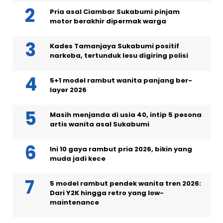
Pria asal Ciambar Sukabumi pinjam
motor berakhir dipermak warga
Kades Tamanjaya Sukabumi positif
narkoba, tertunduk lesu digiring polisi
5+1 model rambut wanita panjang ber-
layer 2026
Masih menjanda di usia 40, intip 5 pesona
artis wanita asal Sukabumi
Ini 10 gaya rambut pria 2026, bikin yang
muda jadi kece
5 model rambut pendek wanita tren 2026:
Dari Y2K hingga retro yang low-
maintenance