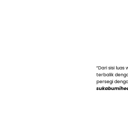
“Dari sisi lu
terbalik deng
persegi denga
sukabumihea