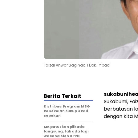
Faizal Anwar Bagindo. l Dok. Pribadi
sukabunihea
Berita Terkait
Sukabumi, Fa
Distribusi Program MBG
berbatasan l
ke sekolah cukup 3 kali
dengan Kita M
sepekan
MK putuskan pilkada
langsung, tak ada lagi
wacana oleh DPRD