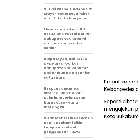
Survei Puspoll Indonesia:
Mayoritas masyarakat
mau Pilkada langsung
Mencermati 4 misi Plt
Ketua DPD Partai Golkar
Kabupaten Sukabumi
dan harapan kader
senior
Siapa layak jadi Ketua
DPD Partai Golkar
Kabupaten Sukabumi?
Kader muda dan senior
satu suara
Empat kecamat
Kebonpedes da
Respons dinamika
internal DPD Golkar
Sukabumi, Aris: Ketua
Seperti diket
harus sosok yang
merangkul
mengajukan 
Kota Sukabum
Kisah Menteri Kesehatan
asal Sukabumi bikin
kebijakan subsidi
pengobatan kusta