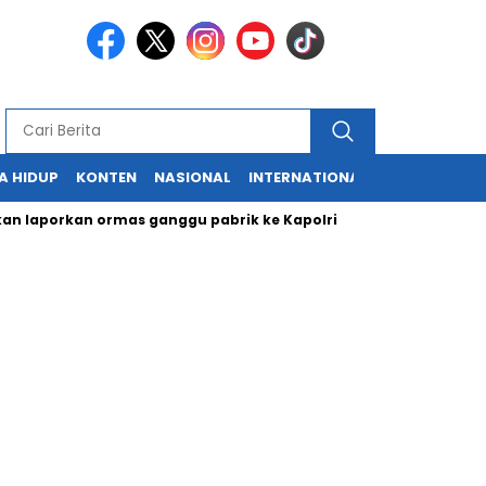
A HIDUP
KONTEN
NASIONAL
INTERNATIONAL
POLITIK
HU
porkan ormas ganggu pabrik ke Kapolri
Cabup dan Cawali Su