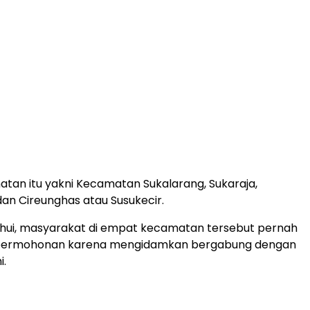
an itu yakni Kecamatan Sukalarang, Sukaraja,
n Cireunghas atau Susukecir.
ahui, masyarakat di empat kecamatan tersebut pernah
permohonan karena mengidamkan bergabung dengan
i.