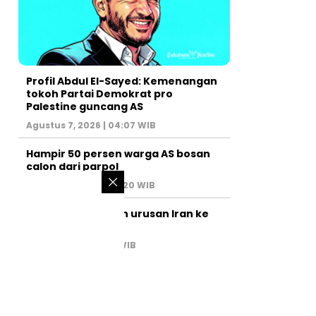
Profil Abdul El-Sayed: Kemenangan
tokoh Partai Demokrat pro
Palestine guncang AS
Agustus 7, 2026 | 04:07 WIB
Hampir 50 persen warga AS bosan
calon dari parpol
Agustus 6, 2026 | 07:20 WIB
PM Israel serahkan urusan Iran ke
AS
Juli 31, 2026 | 02:47 WIB