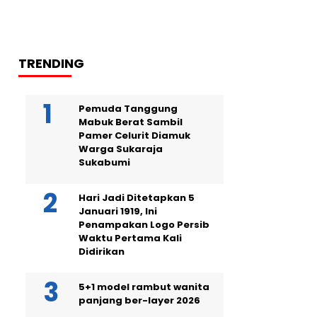
TRENDING
Pemuda Tanggung
Mabuk Berat Sambil
Pamer Celurit Diamuk
Warga Sukaraja
Sukabumi
Hari Jadi Ditetapkan 5
Januari 1919, Ini
Penampakan Logo Persib
Waktu Pertama Kali
Didirikan
5+1 model rambut wanita
panjang ber-layer 2026