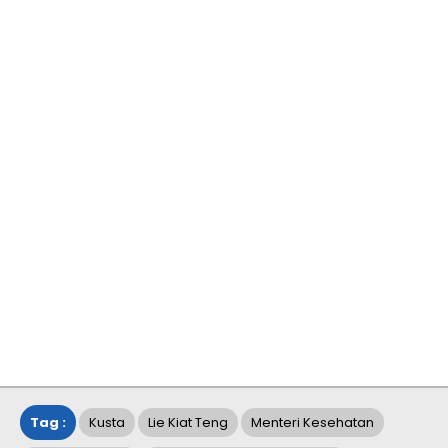
Tag :
Kusta
Lie Kiat Teng
Menteri Kesehatan