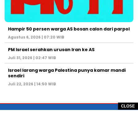
Hampir 50 persen warga AS bosan calon dari parpol
Agustus 6, 2026 | 07:20 WIB
PM Israel serahkan urusan Iran ke AS
Juli 31, 2026 | 02:47 WIB
Israel larang warga Palestina punya kamar mandi
sendiri
Juli 22, 2026 | 14:50 WIB
CLOSE
PT Global Vision Multimedia
Alamat Redaksi: Griya Benda Asri Blok CE12,
Jl. Sakura IV, RT 02/12, Desa Benda