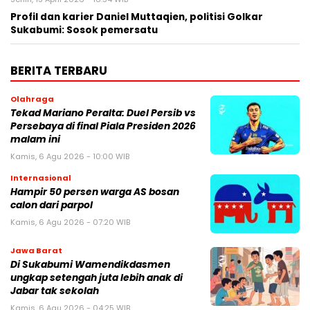
Profil dan karier Daniel Muttaqien, politisi Golkar
Sukabumi: Sosok pemersatu
BERITA TERBARU
Olahraga
Tekad Mariano Peralta: Duel Persib vs
Persebaya di final Piala Presiden 2026
malam ini
Kamis, 6 Agu 2026 - 10:00 WIB
Internasional
Hampir 50 persen warga AS bosan
calon dari parpol
Kamis, 6 Agu 2026 - 07:20 WIB
Jawa Barat
Di Sukabumi Wamendikdasmen
ungkap setengah juta lebih anak di
Jabar tak sekolah
Kamis, 6 Agu 2026 - 04:25 WIB