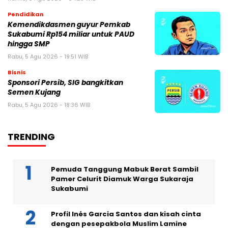
Pendidikan
Kemendikdasmen guyur Pemkab
Sukabumi Rp154 miliar untuk PAUD
hingga SMP
Rabu, 5 Agu 2026 - 19:51 WIB
Bisnis
Sponsori Persib, SIG bangkitkan
Semen Kujang
Rabu, 5 Agu 2026 - 18:36 WIB
TRENDING
Pemuda Tanggung Mabuk Berat Sambil
Pamer Celurit Diamuk Warga Sukaraja
Sukabumi
Profil Inés Garcia Santos dan kisah cinta
dengan pesepakbola Muslim Lamine