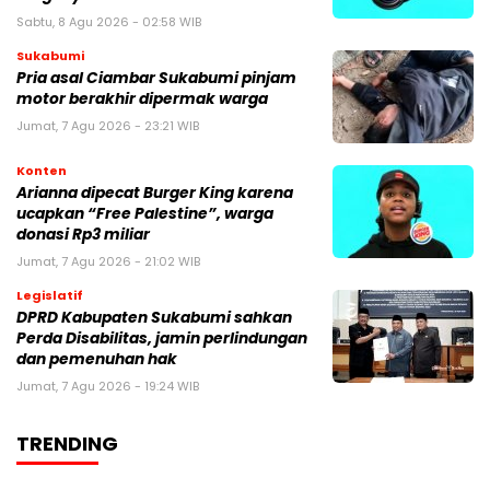
Sabtu, 8 Agu 2026 - 02:58 WIB
Sukabumi
Pria asal Ciambar Sukabumi pinjam
motor berakhir dipermak warga
Jumat, 7 Agu 2026 - 23:21 WIB
Konten
Arianna dipecat Burger King karena
ucapkan “Free Palestine”, warga
donasi Rp3 miliar
Jumat, 7 Agu 2026 - 21:02 WIB
Legislatif
DPRD Kabupaten Sukabumi sahkan
Perda Disabilitas, jamin perlindungan
dan pemenuhan hak
Jumat, 7 Agu 2026 - 19:24 WIB
TRENDING