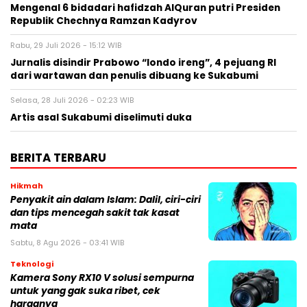
Mengenal 6 bidadari hafidzah AlQuran putri Presiden
Republik Chechnya Ramzan Kadyrov
Rabu, 29 Juli 2026 - 15:12 WIB
Jurnalis disindir Prabowo “londo ireng”, 4 pejuang RI
dari wartawan dan penulis dibuang ke Sukabumi
Selasa, 28 Juli 2026 - 02:23 WIB
Artis asal Sukabumi diselimuti duka
BERITA TERBARU
Hikmah
Penyakit ain dalam Islam: Dalil, ciri-ciri
dan tips mencegah sakit tak kasat
mata
Sabtu, 8 Agu 2026 - 03:41 WIB
Teknologi
Kamera Sony RX10 V solusi sempurna
untuk yang gak suka ribet, cek
harganya