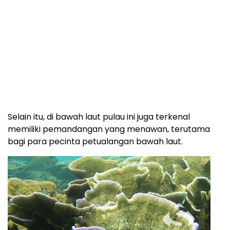
Rasa was-was sepanjang naik perahu akan terobati
dengan pemandangan berupa hamparan pasir
putih. Di sisi kiri dari arah datangnya perahu terdapat
deretan karang sisa lava gunung api (lava bantal)
dari puluhan juta tahun silam.
Selain itu, di bawah laut pulau ini juga terkenal
memiliki pemandangan yang menawan, terutama
bagi para pecinta petualangan bawah laut.