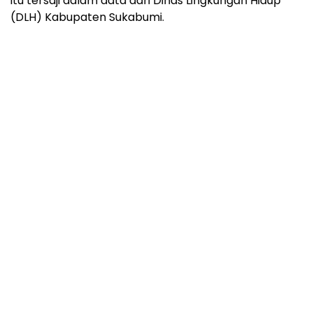
itu tersaji dalam data dari Dinas Lingkungan Hidup
(DLH) Kabupaten Sukabumi.