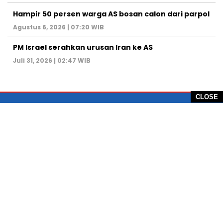
Hampir 50 persen warga AS bosan calon dari parpol
Agustus 6, 2026 | 07:20 WIB
PM Israel serahkan urusan Iran ke AS
Juli 31, 2026 | 02:47 WIB
CLOSE
PT Global Vision Multimedia
Alamat Redaksi: Griya Benda Asri Blok CE12,
Jl. Sakura IV, RT 02/12, Desa Benda
Kecamatan Cicurug, Kabupaten Sukabumi, 43359,
Jawa Barat, Indonesia
Hotline: +62 811-1011-9123
Telp. 0266-743 1518
e-Mail:
sukabumiheadlines@gmail.com