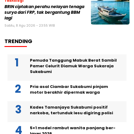
Teknologi
BRIN ciptakan perahu nelayan tenaga
surya dari FRP, tak bergantung BBM
lagi
Sabtu, 8 Agu 2026 - 23:55 WIB
TRENDING
Pemuda Tanggung Mabuk Berat Sambil
Pamer Celurit Diamuk Warga Sukaraja
Sukabumi
Pria asal Ciambar Sukabumi pinjam
motor berakhir dipermak warga
Kades Tamanjaya Sukabumi positif
narkoba, tertunduk lesu digiring polisi
5+1 model rambut wanita panjang ber-
layer 2026