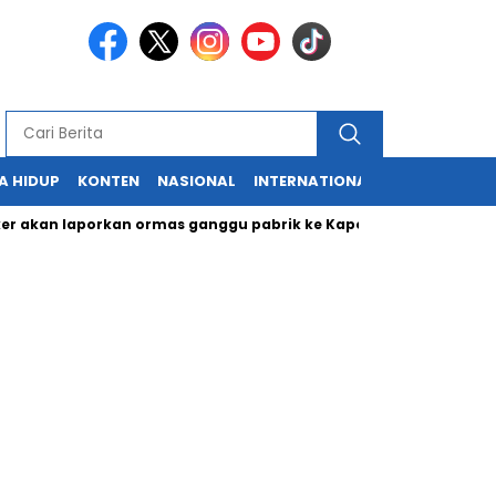
A HIDUP
KONTEN
NASIONAL
INTERNATIONAL
POLITIK
HU
n laporkan ormas ganggu pabrik ke Kapolri
Cabup dan Cawal