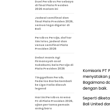
Duel Persib vs Persebaya
di final Piala Presiden
2026 malam ini
Jadwal semifinal dan
final Piala Presiden 2026,
semua laga digelar di
Bali
Persib vs Persija, daftar
tim lolos, jadwal dan
venue semifinal Piala
Presiden 2026
Debut manis Agi
Firmansyah asal
Sukabumi, bela Persija di
Piala Presiden 2026
Komisaris PT 
menyatakan pi
Tinggalkan Persib,
Federico Barba kembali
Bagaimana da
ke Liga Italia diasuh
dengan baik.
legend
Hari ini Persib vs Arema
Seperti diketa
FC di Piala Presiden 2026,
Bali United d
ujian pertama pemain
asing baru