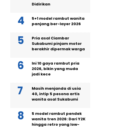
Didirikan
5+1 model rambut wanita
panjang ber-layer 2026
Pria asal Ciambar
Sukabumi pinjam motor
berakhir dipermak warga
Ini 10 gaya rambut pria
2026, bikin yang muda
jadi kece
Masih menjanda di usia
40, intip 5 pesona artis
wanita asal Sukabumi
5 model rambut pendek
wanita tren 2026: Dari Y2K
hingga retro yang low-