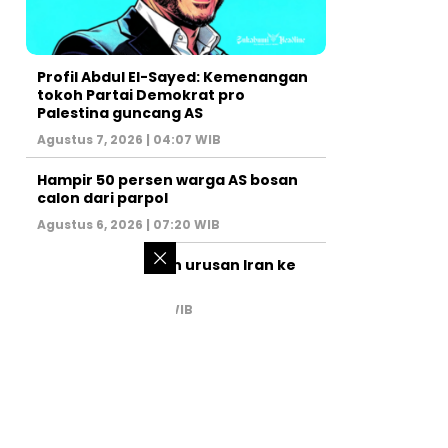
Profil Abdul El-Sayed: Kemenangan
tokoh Partai Demokrat pro
Palestina guncang AS
Agustus 7, 2026 | 04:07 WIB
Hampir 50 persen warga AS bosan
calon dari parpol
Agustus 6, 2026 | 07:20 WIB
PM Israel serahkan urusan Iran ke
AS
Juli 31, 2026 | 02:47 WIB