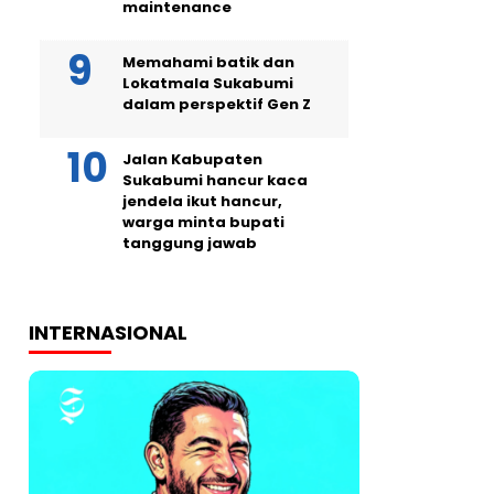
maintenance
Memahami batik dan
Lokatmala Sukabumi
dalam perspektif Gen Z
Jalan Kabupaten
Sukabumi hancur kaca
jendela ikut hancur,
warga minta bupati
tanggung jawab
INTERNASIONAL