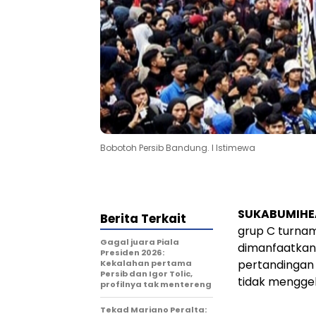
Bobotoh Persib Bandung. l Istimewa
SUKABUMIHE
Berita Terkait
grup C turnam
Gagal juara Piala
dimanfaatkan 
Presiden 2026:
pertandingan 
Kekalahan pertama
Persib dan Igor Tolic,
tidak menggel
profilnya tak mentereng
Tekad Mariano Peralta: