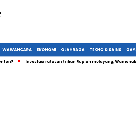
WAWANCARA
EKONOMI
OLAHRAGA
TEKNO & SAINS
GAY
Investasi ratusan triliun Rupiah melayang, Wamenaker aka