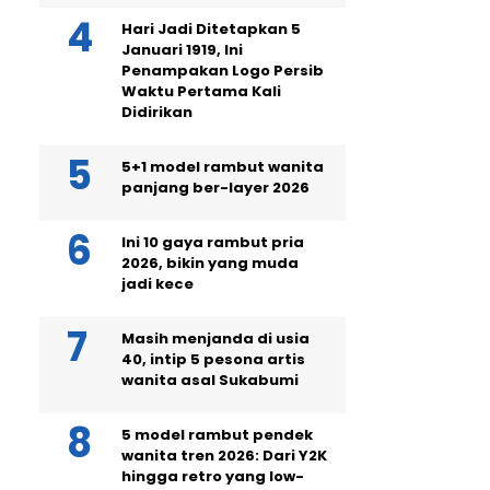
Hari Jadi Ditetapkan 5
Januari 1919, Ini
Penampakan Logo Persib
Waktu Pertama Kali
Didirikan
5+1 model rambut wanita
panjang ber-layer 2026
Ini 10 gaya rambut pria
2026, bikin yang muda
jadi kece
Masih menjanda di usia
40, intip 5 pesona artis
wanita asal Sukabumi
5 model rambut pendek
wanita tren 2026: Dari Y2K
hingga retro yang low-