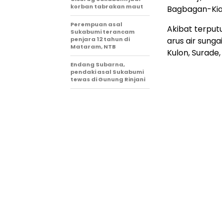
korban tabrakan maut
Bagbagan-Kia
Perempuan asal
Akibat terput
Sukabumi terancam
penjara 12 tahun di
arus air sunga
Mataram, NTB
Kulon, Surade,
Endang Subarna,
pendaki asal Sukabumi
tewas di Gunung Rinjani