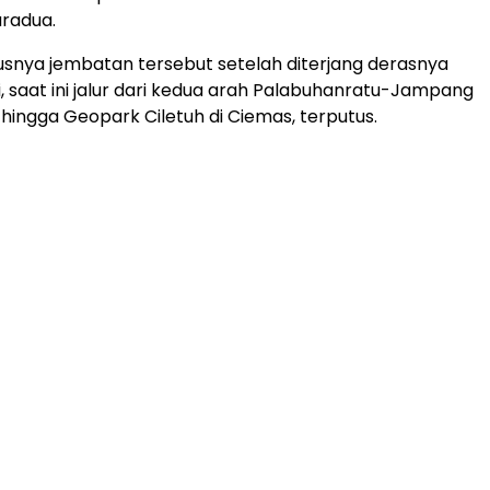
radua.
usnya jembatan tersebut setelah diterjang derasnya
i, saat ini jalur dari kedua arah Palabuhanratu-Jampang
 hingga Geopark Ciletuh di Ciemas, terputus.
ADVERTISEMENT