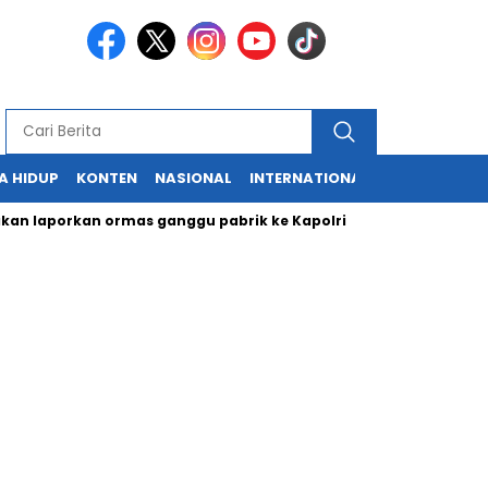
A HIDUP
KONTEN
NASIONAL
INTERNATIONAL
POLITIK
HU
porkan ormas ganggu pabrik ke Kapolri
Cabup dan Cawali Su