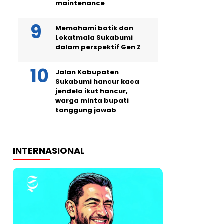
maintenance
Memahami batik dan
Lokatmala Sukabumi
dalam perspektif Gen Z
Jalan Kabupaten
Sukabumi hancur kaca
jendela ikut hancur,
warga minta bupati
tanggung jawab
INTERNASIONAL