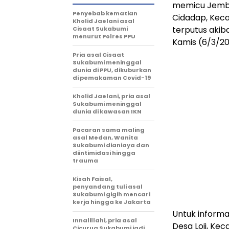
memicu Jemba
Penyebab kematian
Cidadap, Kec
Kholid Jaelani asal
terputus akib
Cisaat Sukabumi
menurut Polres PPU
Kamis (6/3/20
Pria asal Cisaat
Sukabumi meninggal
dunia di PPU, dikuburkan
di pemakaman Covid-19
Kholid Jaelani, pria asal
Sukabumi meninggal
dunia di kawasan IKN
Pacaran sama maling
asal Medan, Wanita
Sukabumi dianiaya dan
diintimidasi hingga
trauma
Kisah Faisal,
penyandang tuli asal
Sukabumi gigih mencari
kerja hingga ke Jakarta
Untuk inform
Innalillahi, pria asal
Desa Loji, Ke
Cicurug Sukabumi jadi