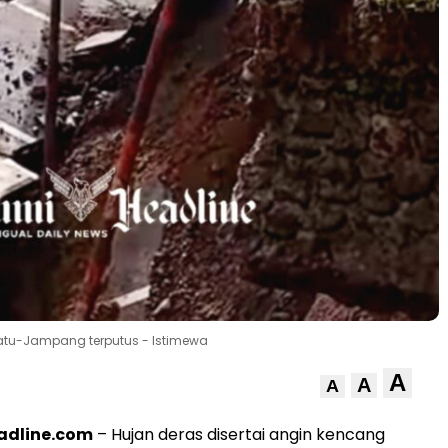
atu-Jampang terputus - Istimewa
A
A
A
adline.com
– Hujan deras disertai angin kencang