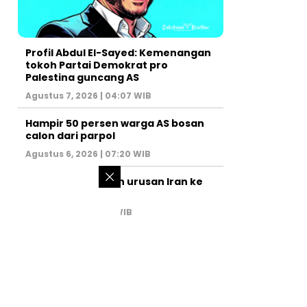
Profil Abdul El-Sayed: Kemenangan
tokoh Partai Demokrat pro
Palestina guncang AS
Agustus 7, 2026 | 04:07 WIB
Hampir 50 persen warga AS bosan
calon dari parpol
Agustus 6, 2026 | 07:20 WIB
PM Israel serahkan urusan Iran ke
AS
Juli 31, 2026 | 02:47 WIB