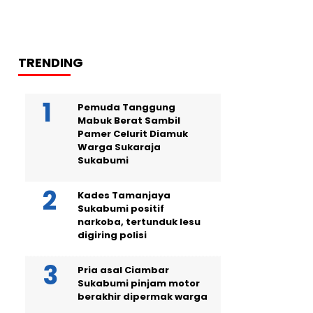
TRENDING
Pemuda Tanggung
Mabuk Berat Sambil
Pamer Celurit Diamuk
Warga Sukaraja
Sukabumi
Kades Tamanjaya
Sukabumi positif
narkoba, tertunduk lesu
digiring polisi
Pria asal Ciambar
Sukabumi pinjam motor
berakhir dipermak warga