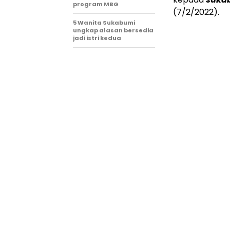
program MBG
(7/2/2022).
5 Wanita Sukabumi
ungkap alasan bersedia
jadi istri kedua