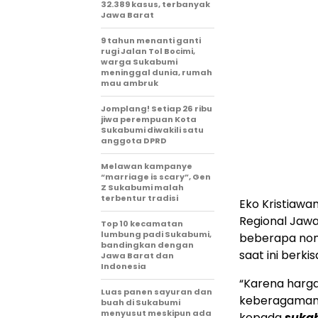
32.389 kasus, terbanyak
Jawa Barat
9 tahun menanti ganti
rugi Jalan Tol Bocimi,
warga Sukabumi
meninggal dunia, rumah
mau ambruk
Jomplang! Setiap 26 ribu
jiwa perempuan Kota
Sukabumi diwakili satu
anggota DPRD
Melawan kampanye
“marriage is scary”, Gen
Z Sukabumi malah
terbentur tradisi
Eko Kristiawa
Regional Jawa
Top 10 kecamatan
lumbung padi Sukabumi,
beberapa non 
bandingkan dengan
saat ini berki
Jawa Barat dan
Indonesia
“Karena harga
Luas panen sayuran dan
keberagaman h
buah di Sukabumi
menyusut meskipun ada
kepada
suka