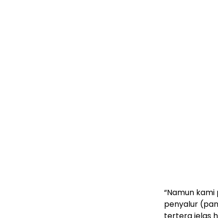
“Namun kami p
penyalur (pan
tertera jelas