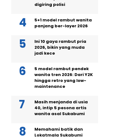
digiring polisi
5+1 model rambut wanita
panjang ber-layer 2026
Ini 10 gaya rambut pria
2026, bikin yang muda
jadi kece
5 model rambut pendek
wanita tren 2026: Dari Y2K
hingga retro yang low-
maintenance
Masih menjanda di usia
40, intip 5 pesona artis
wanita asal Sukabumi
Memahami batik dan
Lokatmala Sukabumi