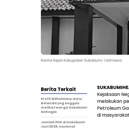
Kantor Kejari Kabupaten Sukabumi. l Istimewa
SUKABUMIHE
Berita Terkait
Kejaksaan Neg
Profil Wilhelmina, Ratu
melakukan pen
Belanda yng enggan
Petroleum Gas
melihat warga Sukabumi
bahagia
di masyarakat
Jumlah PHK di Sukabumi
Juni 2026, nasional