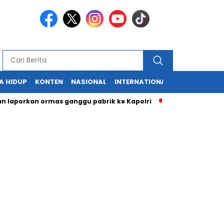
A HIDUP
KONTEN
NASIONAL
INTERNATIONAL
POLITIK
HU
orkan ormas ganggu pabrik ke Kapolri
Cabup dan Cawali Suk