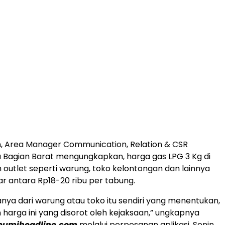
n, Area Manager Communication, Relation & CSR
 Bagian Barat mengungkapkan, harga gas LPG 3 Kg di
outlet seperti warung, toko kelontongan dan lainnya
sar antara Rp18-20 ribu per tabung.
nya dari warung atau toko itu sendiri yang menentukan,
arga ini yang disorot oleh kejaksaan,” ungkapnya
bumiheadline.com
melalui perpesanan aplikasi, Senin