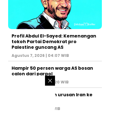
Profil Abdul El-Sayed: Kemenangan
tokoh Partai Demokrat pro
Palestine guncang AS
Agustus 7, 2026 | 04:07 WIB
Hampir 50 persen warga AS bosan
calon dari parpol
Agustus 6, 2026 | 07:20 WIB
PM Israel serahkan urusan Iran ke
AS
Juli 31, 2026 | 02:47 WIB