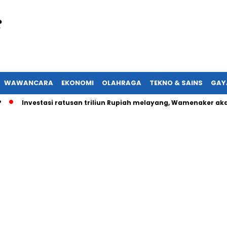
WAWANCARA
EKONOMI
OLAHRAGA
TEKNO & SAINS
GAY
Investasi ratusan triliun Rupiah melayang, Wamenaker akan lap