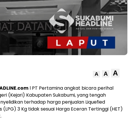
A
A
A
ADLINE.com
l PT Pertamina angkat bicara perihal
eri (Kejari) Kabupaten Sukabumi, yang tengah
yelidikan terhadap harga penjualan Liquefied
 (LPG) 3 Kg tidak sesuai Harga Eceran Tertinggi (HET)
.