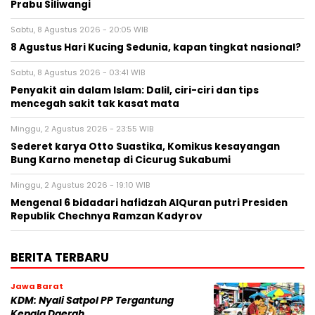
Prabu Siliwangi
Sabtu, 8 Agustus 2026 - 20:05 WIB
8 Agustus Hari Kucing Sedunia, kapan tingkat nasional?
Sabtu, 8 Agustus 2026 - 03:41 WIB
Penyakit ain dalam Islam: Dalil, ciri-ciri dan tips
mencegah sakit tak kasat mata
Minggu, 2 Agustus 2026 - 23:55 WIB
Sederet karya Otto Suastika, Komikus kesayangan
Bung Karno menetap di Cicurug Sukabumi
Minggu, 2 Agustus 2026 - 19:10 WIB
Mengenal 6 bidadari hafidzah AlQuran putri Presiden
Republik Chechnya Ramzan Kadyrov
BERITA TERBARU
Jawa Barat
KDM: Nyali Satpol PP Tergantung
Kepala Daerah