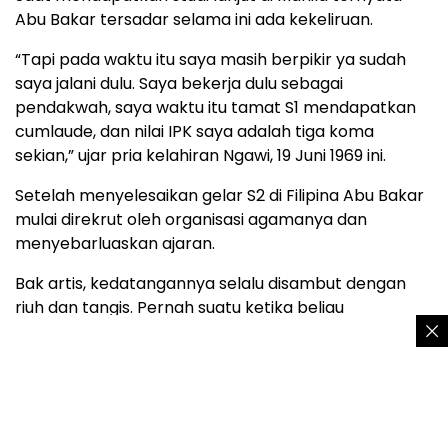
Abu Bakar tersadar selama ini ada kekeliruan.
“Tapi pada waktu itu saya masih berpikir ya sudah
saya jalani dulu. Saya bekerja dulu sebagai
pendakwah, saya waktu itu tamat S1 mendapatkan
cumlaude, dan nilai IPK saya adalah tiga koma
sekian,” ujar pria kelahiran Ngawi, 19 Juni 1969 ini.
Setelah menyelesaikan gelar S2 di Filipina Abu Bakar
mulai direkrut oleh organisasi agamanya dan
menyebarluaskan ajaran.
Bak artis, kedatangannya selalu disambut dengan
riuh dan tangis. Pernah suatu ketika beliau
berkhutbah di Jayapura yang penduduknya dikenal
sebagai orang keras, dalam artian karena statusnya
para pejabat yang biasa membawa banyak uang
dan banyak ibu-ibunya saling memamerkan
perhiasan atau segala macam.