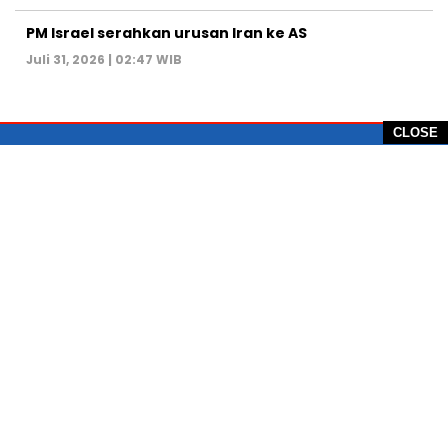
PM Israel serahkan urusan Iran ke AS
Juli 31, 2026 | 02:47 WIB
CLOSE
PT Global Vision Multimedia
Alamat Redaksi: Griya Benda Asri Blok CE12,
Jl. Sakura IV, RT 02/12, Desa Benda
Kecamatan Cicurug, Kabupaten Sukabumi, 43359,
Jawa Barat, Indonesia
Hotline: +62 811-1011-9123
Telp. 0266-743 1518
e-Mail:
sukabumiheadlines@gmail.com
PEDOMAN PEMBERITAAN MEDIA SIBER
KONTAK