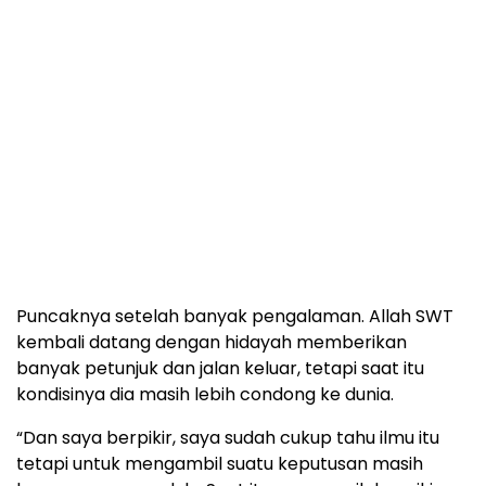
Tetapi waktu beliau berkhutbah di tengah-tengah
mereka, membuat mereka menangis dan
menanggalkan semua kekayaannya.
“Saya bikin itu tidak ada artinya perhiasan itu yang
ada di tangan kalian. Jadi saya menjadi salah satu
misionaris yang memang bisa dikatakan laris, selalu
dipanggil kemana-mana. Dan memang saya sendiri
merasa bahwa ada kharisma. Jadi misonaris itu jika
punya kharisma akan lebih mudah dicintai umatnya,”
ujar dia.
Puncaknya setelah banyak pengalaman. Allah SWT
kembali datang dengan hidayah memberikan
banyak petunjuk dan jalan keluar, tetapi saat itu
kondisinya dia masih lebih condong ke dunia.
“Dan saya berpikir, saya sudah cukup tahu ilmu itu
tetapi untuk mengambil suatu keputusan masih