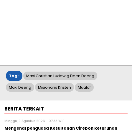
Tag :
Maxi Christian Ludewig Deen Deeng
Maxi Deeng
Misionaris Kristen
Mualaf
BERITA TERKAIT
Minggu, 9 Agustus 2026 - 07:33 WIB
Mengenal penguasa Kesultanan Cirebon keturunan