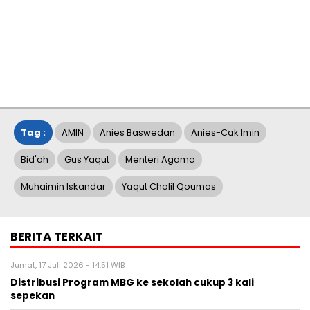
Tag :
AMIN
Anies Baswedan
Anies-Cak Imin
Bid'ah
Gus Yaqut
Menteri Agama
Muhaimin Iskandar
Yaqut Cholil Qoumas
BERITA TERKAIT
Jumat, 17 Juli 2026 - 14:51 WIB
Distribusi Program MBG ke sekolah cukup 3 kali
sepekan