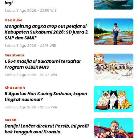
lagi
Sabtu, 8 Agu 2026 - 23:55 WIB
Headline
Menghitung angka drop out pelajar di
Kabupaten Sukabumi 2026: SD juara 3,
SMP dan SMA?
Sabtu, 8 Agu 2026 - 22:16 WIB
Sukabumi
1.654 masjid di Sukabumi terdaftar
Program GEBER MAS
Sabtu, 8 Agu 2026 - 20:43 WIB
Khazanah
8 Agustus Hari Kucing Sedunia, kapan
tingkat nasional?
Sabtu, 8 Agu 2026 - 20:05 WIB
Sosok
Danijel Lončar direkrut Persib, ini profil
bek tangguh asal Kroasia