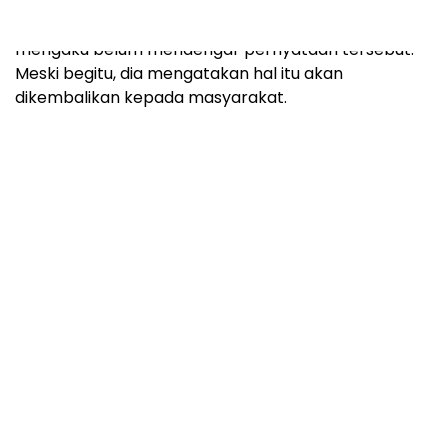
Sementara itu, Sekjen PKB Hasanuddin Wahid
mengaku belum mendengar pernyataan tersebut.
Meski begitu, dia mengatakan hal itu akan
dikembalikan kepada masyarakat.