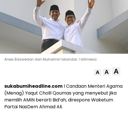
Anies Baswedan dan Muhaimin Iskandar. l Istimewa
A
A
A
sukabumiheadline.com
l Candaan Menteri Agama
(Menag) Yaqut Cholil Qoumas yang menyebut jika
memilih AMIN berarti Bid’ah, direspons Waketum
Partai NasDem Ahmad Ali.