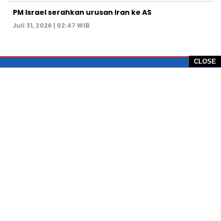
PM Israel serahkan urusan Iran ke AS
Juli 31, 2026 | 02:47 WIB
CLOSE
PT Global Vision Multimedia
Alamat Redaksi: Griya Benda Asri Blok CE12,
Jl. Sakura IV, RT 02/12, Desa Benda
Kecamatan Cicurug, Kabupaten Sukabumi, 43359,
Jawa Barat, Indonesia
Hotline: +62 811-1011-9123
Telp. 0266-743 1518
e-Mail:
sukabumiheadlines@gmail.com
PEDOMAN PEMBERITAAN MEDIA SIBER
KONTAK
PRIVACY POLICE
KODE ETIK