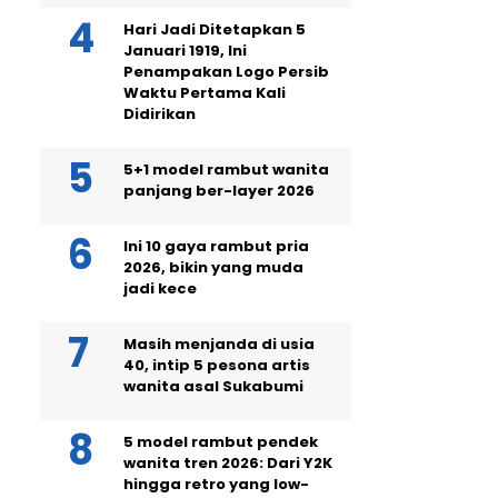
Hari Jadi Ditetapkan 5
Januari 1919, Ini
Penampakan Logo Persib
Waktu Pertama Kali
Didirikan
5+1 model rambut wanita
panjang ber-layer 2026
Ini 10 gaya rambut pria
2026, bikin yang muda
jadi kece
Masih menjanda di usia
40, intip 5 pesona artis
wanita asal Sukabumi
5 model rambut pendek
wanita tren 2026: Dari Y2K
hingga retro yang low-