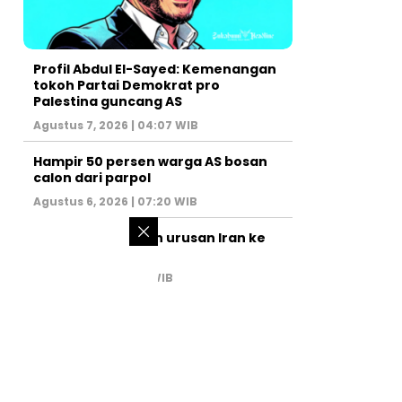
Profil Abdul El-Sayed: Kemenangan
tokoh Partai Demokrat pro
Palestina guncang AS
Agustus 7, 2026 | 04:07 WIB
Hampir 50 persen warga AS bosan
calon dari parpol
Agustus 6, 2026 | 07:20 WIB
PM Israel serahkan urusan Iran ke
AS
Juli 31, 2026 | 02:47 WIB