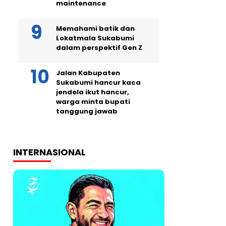
maintenance
Memahami batik dan
Lokatmala Sukabumi
dalam perspektif Gen Z
Jalan Kabupaten
Sukabumi hancur kaca
jendela ikut hancur,
warga minta bupati
tanggung jawab
INTERNASIONAL