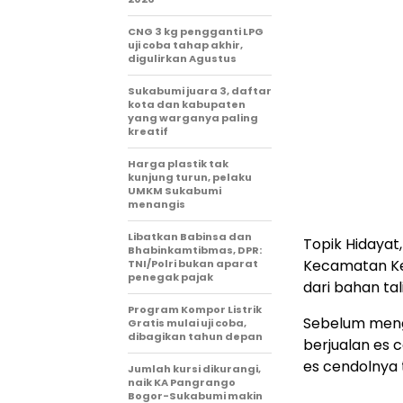
CNG 3 kg pengganti LPG
uji coba tahap akhir,
digulirkan Agustus
Sukabumi juara 3, daftar
kota dan kabupaten
yang warganya paling
kreatif
Harga plastik tak
kunjung turun, pelaku
UMKM Sukabumi
menangis
Libatkan Babinsa dan
Topik Hidayat,
Bhabinkamtibmas, DPR:
Kecamatan Ke
TNI/Polri bukan aparat
penegak pajak
dari bahan tal
Program Kompor Listrik
Sebelum mengg
Gratis mulai uji coba,
dibagikan tahun depan
berjualan es 
es cendolnya 
Jumlah kursi dikurangi,
naik KA Pangrango
Bogor-Sukabumi makin