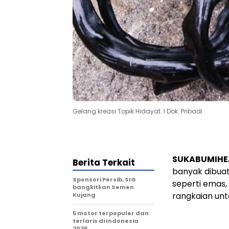
Gelang kreasi Topik Hidayat. l Dok. Pribadi
SUKABUMIHE
Berita Terkait
banyak dibuat 
Sponsori Persib, SIG
seperti emas, 
bangkitkan Semen
rangkaian unt
Kujang
5 motor terpopuler dan
terlaris di Indonesia
2026