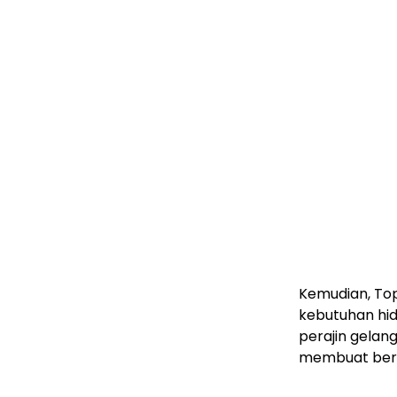
Kemudian, To
kebutuhan hid
perajin gelan
membuat berb