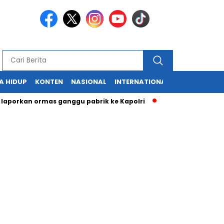
A HIDUP
KONTEN
NASIONAL
INTERNATIONAL
POLITIK
HU
an ormas ganggu pabrik ke Kapolri
Cabup dan Cawali Sukabu