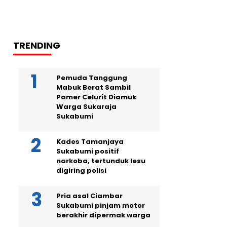
TRENDING
Pemuda Tanggung
Mabuk Berat Sambil
Pamer Celurit Diamuk
Warga Sukaraja
Sukabumi
Kades Tamanjaya
Sukabumi positif
narkoba, tertunduk lesu
digiring polisi
Pria asal Ciambar
Sukabumi pinjam motor
berakhir dipermak warga