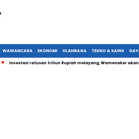
WAWANCARA
EKONOMI
OLAHRAGA
TEKNO & SAINS
GAY
estasi ratusan triliun Rupiah melayang, Wamenaker akan lapork