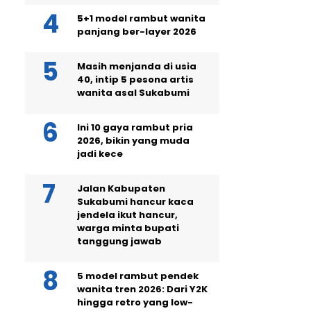
5+1 model rambut wanita
panjang ber-layer 2026
Masih menjanda di usia
40, intip 5 pesona artis
wanita asal Sukabumi
Ini 10 gaya rambut pria
2026, bikin yang muda
jadi kece
Jalan Kabupaten
Sukabumi hancur kaca
jendela ikut hancur,
warga minta bupati
tanggung jawab
5 model rambut pendek
wanita tren 2026: Dari Y2K
hingga retro yang low-