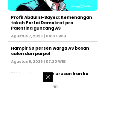
Profil Abdul El-Sayed: Kemenangan
tokoh Partai Demokrat pro
Palestina guncang AS
Agustus 7, 2026 | 04:07 WIB
Hampir 50 persen warga AS bosan
calon dari parpol
Agustus 6, 2026 | 07:20 WIB
PM Israel serahkan urusan Iran ke
AS
Juli 31, 2026 | 02:47 WIB