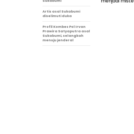
menjadi miste
Sukabumi
Artis asal Sukabumi
diselimuti duka
Profil Kombes Pol Irvan
Prawira Satyaputra asal
Sukabumi, selangkah
menuju jenderal