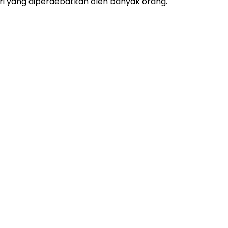
ri yang diperdebatkan oleh banyak orang.
ADVERTISEMENT