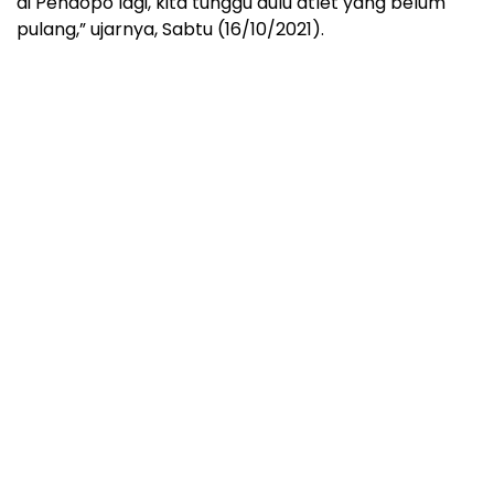
di Pendopo lagi, kita tunggu dulu atlet yang belum
pulang,” ujarnya, Sabtu (16/10/2021).