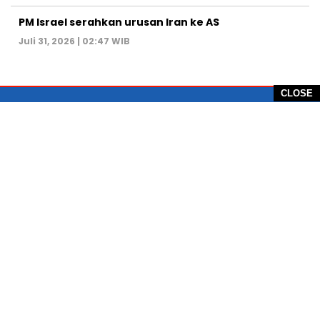
PM Israel serahkan urusan Iran ke AS
Juli 31, 2026 | 02:47 WIB
CLOSE
PT Global Vision Multimedia
Alamat Redaksi: Griya Benda Asri Blok CE12,
Jl. Sakura IV, RT 02/12, Desa Benda
Kecamatan Cicurug, Kabupaten Sukabumi, 43359,
Jawa Barat, Indonesia
Hotline: +62 811-1011-9123
Telp. 0266-743 1518
e-Mail:
sukabumiheadlines@gmail.com
PEDOMAN PEMBERITAAN MEDIA SIBER
KONTAK