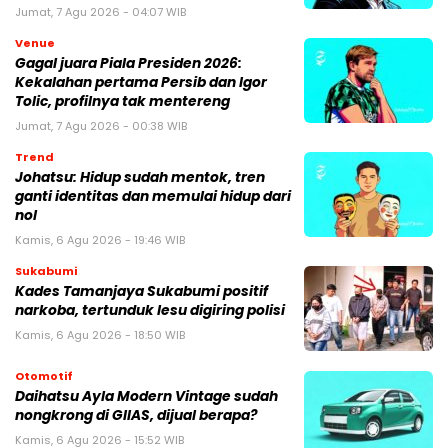
Jumat, 7 Agu 2026 - 04:07 WIB
Venue
Gagal juara Piala Presiden 2026:
Kekalahan pertama Persib dan Igor
Tolic, profilnya tak mentereng
Jumat, 7 Agu 2026 - 00:38 WIB
Trend
Johatsu: Hidup sudah mentok, tren
ganti identitas dan memulai hidup dari
nol
Kamis, 6 Agu 2026 - 19:46 WIB
Sukabumi
Kades Tamanjaya Sukabumi positif
narkoba, tertunduk lesu digiring polisi
Kamis, 6 Agu 2026 - 18:50 WIB
Otomotif
Daihatsu Ayla Modern Vintage sudah
nongkrong di GIIAS, dijual berapa?
Kamis, 6 Agu 2026 - 15:52 WIB