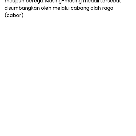
maupun beregu. Masing-masing medali tersebut
disumbangkan oleh melalui cabang olah raga
(cabor):