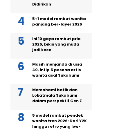
Didirikan
5+1 model rambut wanita
panjang ber-layer 2026
Ini 10 gaya rambut pria
2026, bikin yang muda
jadi kece
Masih menjanda di usia
40, intip 5 pesona artis
wanita asal Sukabumi
Memahami batik dan
Lokatmala Sukabumi
dalam perspektif Gen Z
5 model rambut pendek
wanita tren 2026: Dari Y2K
hingga retro yang low-