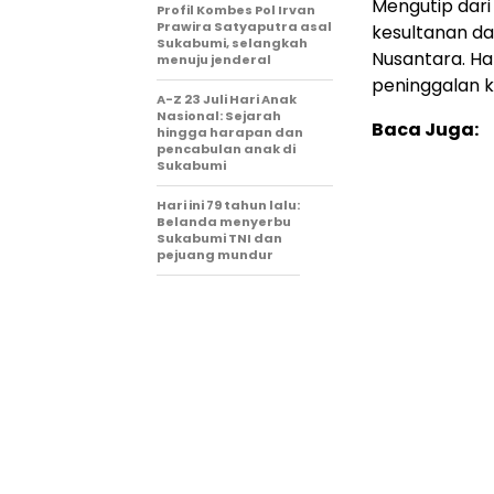
Mengutip dar
Profil Kombes Pol Irvan
Prawira Satyaputra asal
kesultanan da
Sukabumi, selangkah
Nusantara. Ha
menuju jenderal
peninggalan k
A-Z 23 Juli Hari Anak
Nasional: Sejarah
Baca Juga:
hingga harapan dan
pencabulan anak di
Sukabumi
Hari ini 79 tahun lalu:
Belanda menyerbu
Sukabumi TNI dan
pejuang mundur