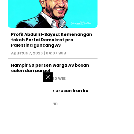
Profil Abdul El-Sayed: Kemenangan
tokoh Partai Demokrat pro
Palestina guncang AS
Agustus 7, 2026 | 04:07 WIB
Hampir 50 persen warga AS bosan
calon dari parpol
Agustus 6, 2026 | 07:20 WIB
PM Israel serahkan urusan Iran ke
AS
Juli 31, 2026 | 02:47 WIB