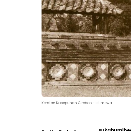
Keraton Kasepuhan Cirebon - Istimewa
sukabumihe