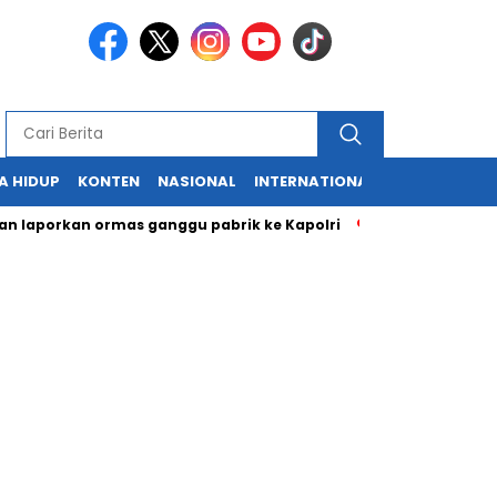
A HIDUP
KONTEN
NASIONAL
INTERNATIONAL
POLITIK
HU
rkan ormas ganggu pabrik ke Kapolri
Cabup dan Cawali Suka