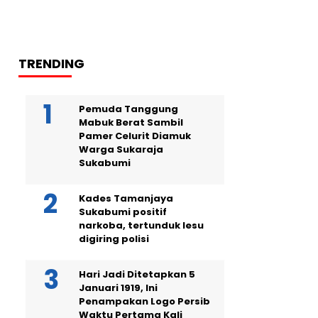
TRENDING
Pemuda Tanggung
Mabuk Berat Sambil
Pamer Celurit Diamuk
Warga Sukaraja
Sukabumi
Kades Tamanjaya
Sukabumi positif
narkoba, tertunduk lesu
digiring polisi
Hari Jadi Ditetapkan 5
Januari 1919, Ini
Penampakan Logo Persib
Waktu Pertama Kali