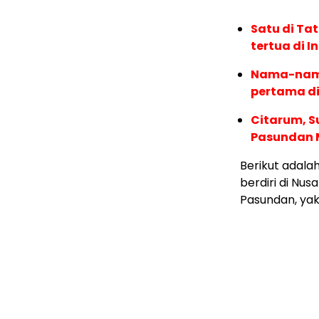
Satu di Ta
tertua di I
Nama-nama
pertama di
Citarum, S
Pasundan 
Berikut adala
berdiri di Nus
Pasundan, yak