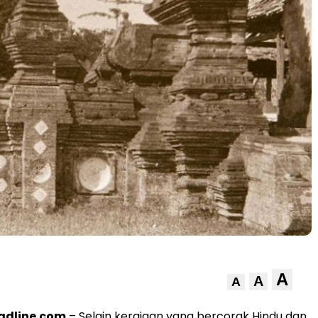
A
A
A
adline.com
– Selain kerajaan yang bercorak Hindu dan