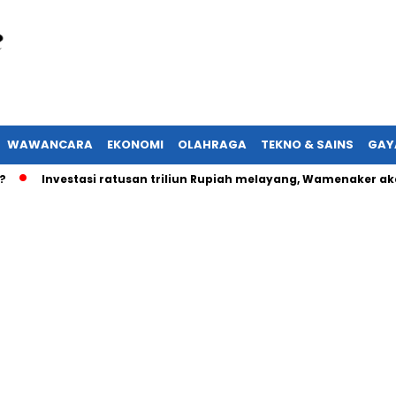
WAWANCARA
EKONOMI
OLAHRAGA
TEKNO & SAINS
GAY
Investasi ratusan triliun Rupiah melayang, Wamenaker akan lapo