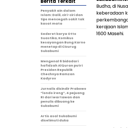
Berita Terkait
Budha, di Nus
Penyakit ain dalam
keberadaan k
Islam: Dalil, ciri-ciri dan
perkembangan
tips mencegah sakit tak
kasat mata
kerajaan Isla
1600 Masehi.
Sederet karya Otto
Suastika, Komikus
kesayangan Bung Karno
menetap di Cicurug
Sukabumi
Mengenal 6 bidadari
hafidzah AlQuran putri
Presiden Republik
Chechnya Ramzan
Kadyrov
Jurnalis disindir Prabowo
“londo ireng”, 4 pejuang
RI dari wartawan dan
penulis dibuang ke
Sukabumi
Artis asal Sukabumi
diselimuti duka