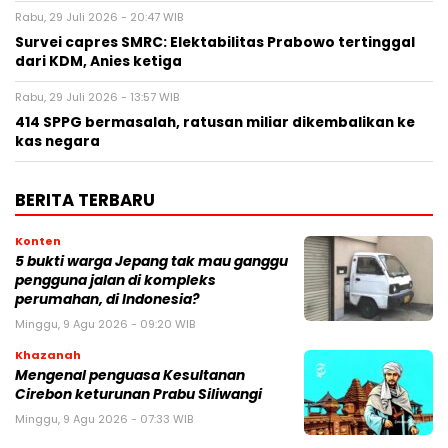
Rabu, 29 Juli 2026 - 20:47 WIB
Survei capres SMRC: Elektabilitas Prabowo tertinggal
dari KDM, Anies ketiga
Rabu, 29 Juli 2026 - 13:57 WIB
414 SPPG bermasalah, ratusan miliar dikembalikan ke
kas negara
BERITA TERBARU
Konten
5 bukti warga Jepang tak mau ganggu
pengguna jalan di kompleks
perumahan, di Indonesia?
Minggu, 9 Agu 2026 - 09:20 WIB
Khazanah
Mengenal penguasa Kesultanan
Cirebon keturunan Prabu Siliwangi
Minggu, 9 Agu 2026 - 07:33 WIB