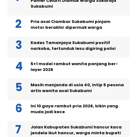
Pamer Celurit Diamuk Warga Sukaraja
Sukabumi
Pria asal Ciambar Sukabumi pinjam
motor berakhir dipermak warga
Kades Tamanjaya Sukabumi positif
narkoba, tertunduk lesu digiring polisi
5+1 model rambut wanita panjang ber-
layer 2026
Masih menjanda di usia 40, intip 5 pesona
artis wanita asal Sukabumi
Ini 10 gaya rambut pria 2026, bikin yang
muda jadi kece
Jalan Kabupaten Sukabumi hancur kaca
jendela ikut hancur, warga minta bupati