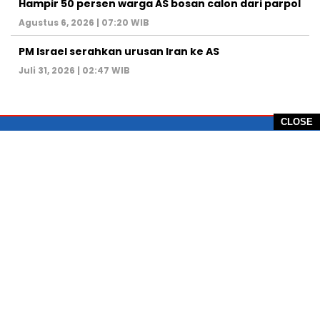
Hampir 50 persen warga AS bosan calon dari parpol
Agustus 6, 2026 | 07:20 WIB
PM Israel serahkan urusan Iran ke AS
Juli 31, 2026 | 02:47 WIB
CLOSE
PT Global Vision Multimedia
Alamat Redaksi: Griya Benda Asri Blok CE12,
Jl. Sakura IV, RT 02/12, Desa Benda
Kecamatan Cicurug, Kabupaten Sukabumi, 43359,
Jawa Barat, Indonesia
Hotline: +62 811-1011-9123
Telp. 0266-743 1518
e-Mail:
sukabumiheadlines@gmail.com