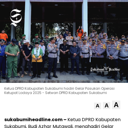
Ketua DPRD Kabupaten Sukabumi hadiri Gelar Pasukan Operasi
Ketupat Lodaya 2025 - Setwan DPRD Kabupaten Sukabumi
A
A
A
sukabumiheadline.com –
Ketua DPRD Kabupaten
Sukabumi, Budi Azhar Mutawali, menghadiri Gelar