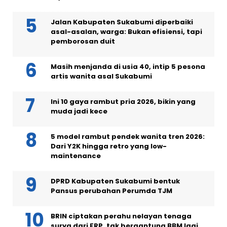
Jalan Kabupaten Sukabumi diperbaiki
asal-asalan, warga: Bukan efisiensi, tapi
pemborosan duit
Masih menjanda di usia 40, intip 5 pesona
artis wanita asal Sukabumi
Ini 10 gaya rambut pria 2026, bikin yang
muda jadi kece
5 model rambut pendek wanita tren 2026:
Dari Y2K hingga retro yang low-
maintenance
DPRD Kabupaten Sukabumi bentuk
Pansus perubahan Perumda TJM
BRIN ciptakan perahu nelayan tenaga
surya dari FRP, tak bergantung BBM lagi