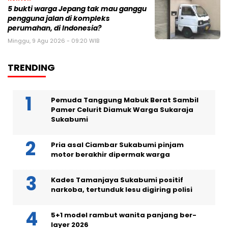
5 bukti warga Jepang tak mau ganggu
pengguna jalan di kompleks
perumahan, di Indonesia?
Minggu, 9 Agu 2026 - 09:20 WIB
TRENDING
Pemuda Tanggung Mabuk Berat Sambil
Pamer Celurit Diamuk Warga Sukaraja
Sukabumi
Pria asal Ciambar Sukabumi pinjam
motor berakhir dipermak warga
Kades Tamanjaya Sukabumi positif
narkoba, tertunduk lesu digiring polisi
5+1 model rambut wanita panjang ber-
layer 2026