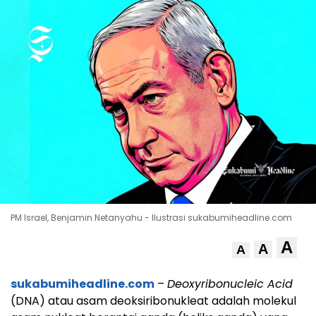
PM Israel, Benjamin Netanyahu - Ilustrasi sukabumiheadline.com
A
A
A
sukabumiheadline.com
–
Deoxyribonucleic Acid
(DNA) atau asam deoksiribonukleat adalah molekul