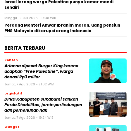
Israel larang warga Palestina punya kamar mandi
sendiri
Minggu, 19 Juli 2026 - 14:48 WIB
Perdana Menteri Anwar Ibrahim marah, uang pensiun
PNS Malaysia dikorupsi orang Indonesia
BERITA TERBARU
Konten
Arianna dipecat Burger King karena
ucapkan “Free Palestine”, warga
donasi Rp3 miliar
Jumat, 7 Agu 2026 - 21:02 WIB
Legislatif
DPRD Kabupaten Sukabumi sahkan
Perda Disabilitas, jamin perlindungan
dan pemenuhan hak
Jumat, 7 Agu 2026 - 19:24 WIB
Gadget