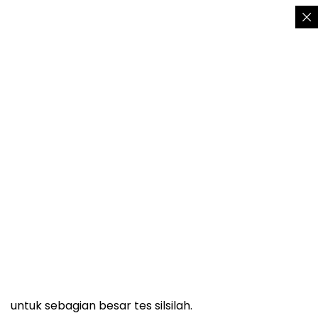
Tes DNA tidak sepenuhnya ilegal di Israel, namun
diatur sangat ketat oleh
Genetic Information Act
tahun 2000, yang mewajibkan perintah pengadilan
untuk sebagian besar tes silsilah.