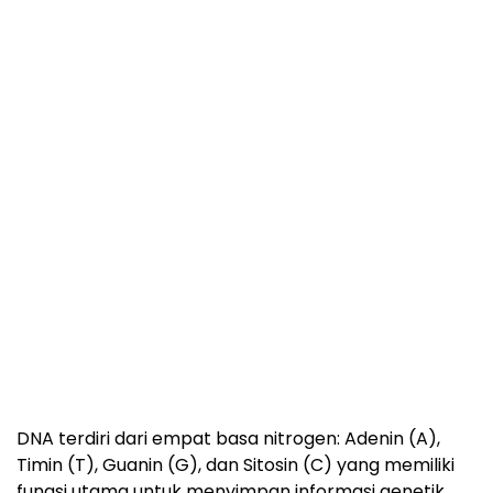
DNA terdiri dari empat basa nitrogen: Adenin (A),
Timin (T), Guanin (G), dan Sitosin (C) yang memiliki
fungsi utama untuk menyimpan informasi genetik,