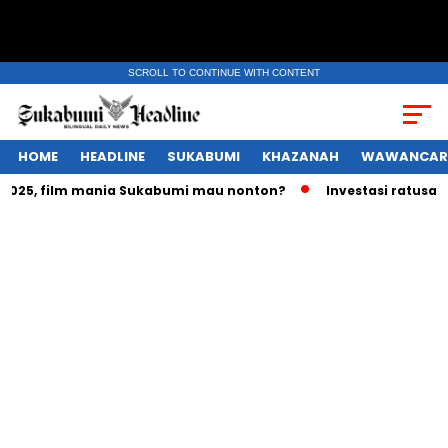
SCROLL TO CONTINUE WITH CONTENT
HOME
HEADLINE
SUKABUMI
KHAZANAH
WAWANCAR
5, film mania Sukabumi mau nonton?
Investasi ratusan tril