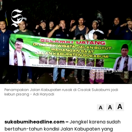
Penampakan Jalan Kabupaten rusak di Cisolok Sukabumi jadi
kebun pisang - Adi Haryadi
A
A
A
sukabumiheadline.com –
Jengkel karena sudah
bertahun-tahun kondisi Jalan Kabupaten yang