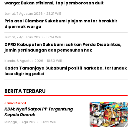
warga: Bukan efisiensi, tapi pemborosan duit
Jumat, 7 Agustus 2026 - 23:21 WIB
Pria asal Ciambar Sukabumi pinjam motor berakhir
dipermak warga
Jumat, 7 Agustus 2026 - 19:24 WIB
DPRD Kabupaten Sukabumi sahkan Perda Disabilitas,
jamin perlindungan dan pemenuhan hak
Kamis, 6 Agustus 2026 - 18:50 WIB
Kades Tamanjaya Sukabumi positif narkoba, tertunduk
lesu digiring polisi
BERITA TERBARU
Jawa Barat
KDM: Nyali Satpol PP Tergantung
Kepala Daerah
Minggu, 9 Agu 2026 - 14:22 WIB