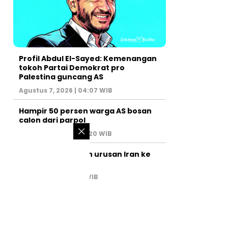
Profil Abdul El-Sayed: Kemenangan
tokoh Partai Demokrat pro
Palestina guncang AS
Agustus 7, 2026 | 04:07 WIB
Hampir 50 persen warga AS bosan
calon dari parpol
Agustus 6, 2026 | 07:20 WIB
PM Israel serahkan urusan Iran ke
AS
Juli 31, 2026 | 02:47 WIB