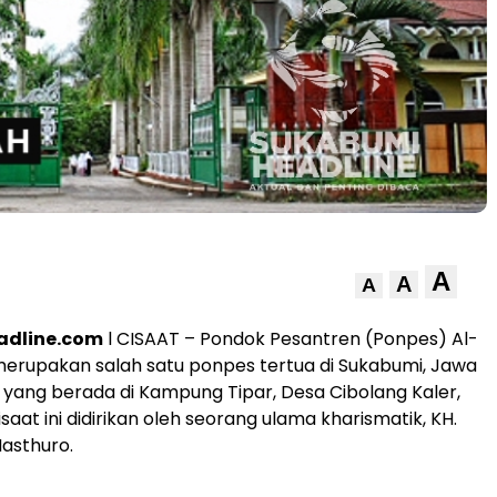
A
A
A
adline.com
l CISAAT – Pondok Pesantren (Ponpes) Al-
erupakan salah satu ponpes tertua di Sukabumi, Jawa
 yang berada di Kampung Tipar, Desa Cibolang Kaler,
at ini didirikan oleh seorang ulama kharismatik, KH.
sthuro.