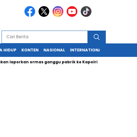
A HIDUP
KONTEN
NASIONAL
INTERNATIONAL
POLITIK
HU
porkan ormas ganggu pabrik ke Kapolri
Cabup dan Cawali Su