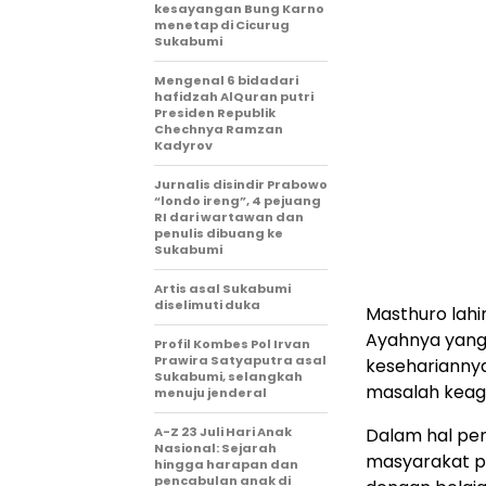
kesayangan Bung Karno
menetap di Cicurug
Sukabumi
Mengenal 6 bidadari
hafidzah AlQuran putri
Presiden Republik
Chechnya Ramzan
Kadyrov
Jurnalis disindir Prabowo
“londo ireng”, 4 pejuang
RI dari wartawan dan
penulis dibuang ke
Sukabumi
Artis asal Sukabumi
diselimuti duka
Masthuro lahir
Ayahnya yang
Profil Kombes Pol Irvan
Prawira Satyaputra asal
kesehariannya
Sukabumi, selangkah
masalah keag
menuju jenderal
A-Z 23 Juli Hari Anak
Dalam hal pe
Nasional: Sejarah
masyarakat p
hingga harapan dan
pencabulan anak di