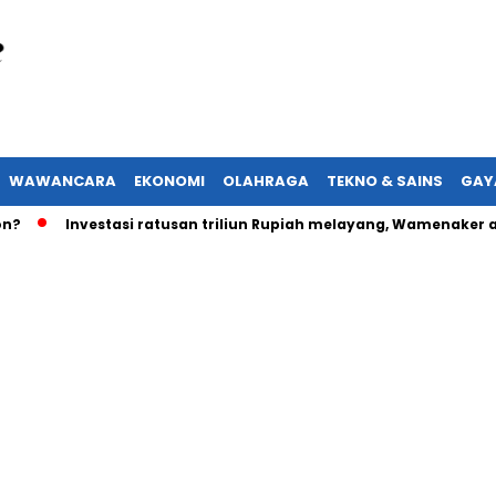
WAWANCARA
EKONOMI
OLAHRAGA
TEKNO & SAINS
GAY
Investasi ratusan triliun Rupiah melayang, Wamenaker akan la