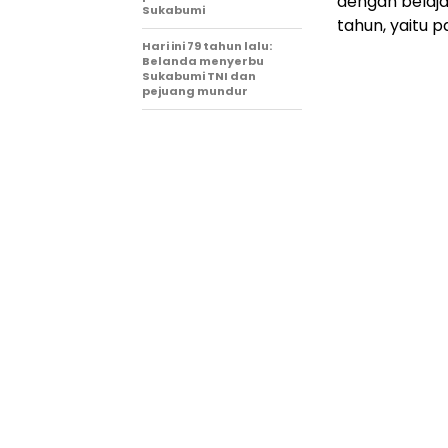
dengan belaj
Sukabumi
tahun, yaitu p
Hari ini 79 tahun lalu:
Belanda menyerbu
Sukabumi TNI dan
pejuang mundur