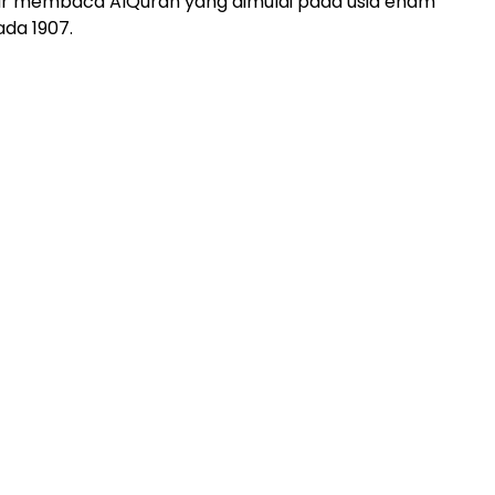
ar membaca AlQuran yang dimulai pada usia enam
ada 1907.
ADVERTISEMENT