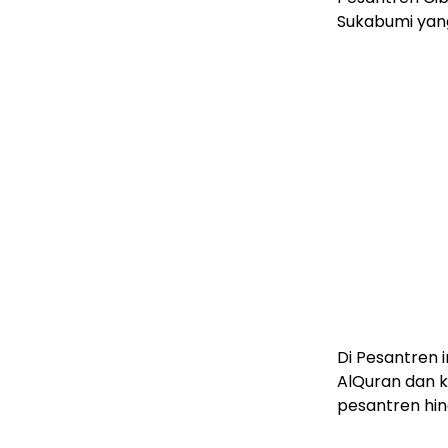
Sukabumi yang 
Di Pesantren
AlQuran dan k
pesantren hing