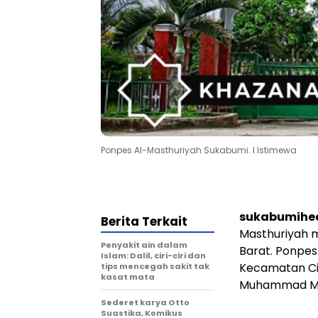
Ponpes Al-Masthuriyah Sukabumi. l Istimewa
sukabumihe
Berita Terkait
Masthuriyah m
Penyakit ain dalam
Barat. Ponpes
Islam: Dalil, ciri-ciri dan
Kecamatan Cisa
tips mencegah sakit tak
kasat mata
Muhammad Ma
Sederet karya Otto
Suastika, Komikus