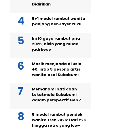
Didirikan
5+1 model rambut wanita
panjang ber-layer 2026
Ini 10 gaya rambut pria
2026, bikin yang muda
jadi kece
Masih menjanda di usia
40, intip 5 pesona artis
wanita asal Sukabumi
Memahami batik dan
Lokatmala Sukabumi
dalam perspektif Gen Z
5 model rambut pendek
wanita tren 2026: Dari Y2K
hingga retro yang low-