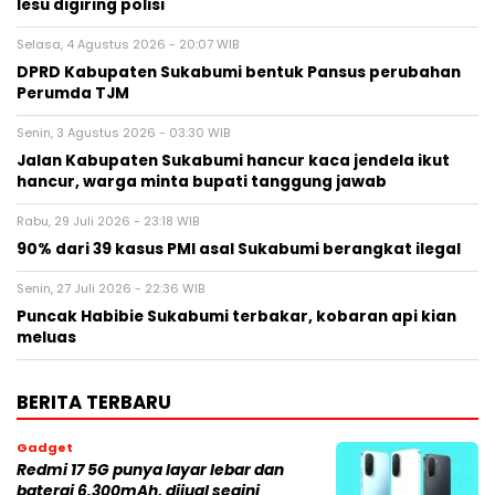
lesu digiring polisi
Selasa, 4 Agustus 2026 - 20:07 WIB
DPRD Kabupaten Sukabumi bentuk Pansus perubahan
Perumda TJM
Senin, 3 Agustus 2026 - 03:30 WIB
Jalan Kabupaten Sukabumi hancur kaca jendela ikut
hancur, warga minta bupati tanggung jawab
Rabu, 29 Juli 2026 - 23:18 WIB
90% dari 39 kasus PMI asal Sukabumi berangkat ilegal
Senin, 27 Juli 2026 - 22:36 WIB
Puncak Habibie Sukabumi terbakar, kobaran api kian
meluas
BERITA TERBARU
Gadget
Redmi 17 5G punya layar lebar dan
baterai 6.300mAh, dijual segini