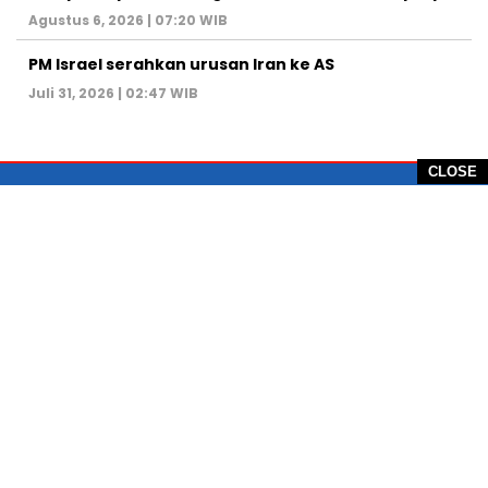
Agustus 6, 2026 | 07:20 WIB
PM Israel serahkan urusan Iran ke AS
Juli 31, 2026 | 02:47 WIB
CLOSE
PT Global Vision Multimedia
Alamat Redaksi: Griya Benda Asri Blok CE12,
Jl. Sakura IV, RT 02/12, Desa Benda
Kecamatan Cicurug, Kabupaten Sukabumi, 43359,
Jawa Barat, Indonesia
Hotline: +62 811-1011-9123
Telp. 0266-743 1518
e-Mail:
sukabumiheadlines@gmail.com