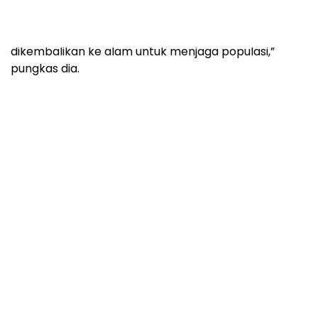
dilakukan di Kampung Cinumpang, Nagrak Utara.
Adapun, tujuan penangkapan untuk menjaga
kenyamanan masyarakat dan ular akan
dikembalikan ke alam untuk menjaga populasi,”
pungkas dia.