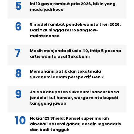
Ini 10 gaya rambut pria 2026, bikin yang
muda jadi kece
5 model rambut pendek wanita tren 2026:
Dari Y2K hingga retro yang low-
maintenance
Masih menjanda di usia 40, intip 5 pesona
artis wanita asal Sukabumi
Memahami batik dan Lokatmala
Sukabumi dalam perspektif Gen Z
Jalan Kabupaten Sukabumi hancur kaca
jendela ikut hancur, warga minta bupati
tanggung jawab
Nokia 123 Shield: Ponsel super murah
dibekali baterai gahar, desain legendaris
dan bodi tangguh