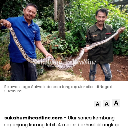
Relawan Jaga Satwa Indonesia tangkap ular piton di Nagrak
Sukabumi
A
A
A
sukabumiheadline.com
– Ular sanca kembang
sepanjang kurang lebih 4 meter berhasil ditangkap