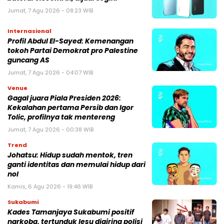
Jumat, 7 Agu 2026 - 08:23 WIB
Internasional
Profil Abdul El-Sayed: Kemenangan
tokoh Partai Demokrat pro Palestine
guncang AS
Jumat, 7 Agu 2026 - 04:07 WIB
Venue
Gagal juara Piala Presiden 2026:
Kekalahan pertama Persib dan Igor
Tolic, profilnya tak mentereng
Jumat, 7 Agu 2026 - 00:38 WIB
Trend
Johatsu: Hidup sudah mentok, tren
ganti identitas dan memulai hidup dari
nol
Kamis, 6 Agu 2026 - 19:46 WIB
Sukabumi
Kades Tamanjaya Sukabumi positif
narkoba, tertunduk lesu digiring polisi