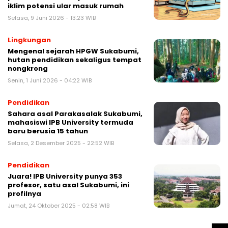
iklim potensi ular masuk rumah
Selasa, 9 Juni 2026 - 13:23 WIB
Lingkungan
Mengenal sejarah HPGW Sukabumi,
hutan pendidikan sekaligus tempat
nongkrong
Senin, 1 Juni 2026 - 04:22 WIB
Pendidikan
Sahara asal Parakasalak Sukabumi,
mahasiswi IPB University termuda
baru berusia 15 tahun
Selasa, 2 Desember 2025 - 22:52 WIB
Pendidikan
Juara! IPB University punya 353
profesor, satu asal Sukabumi, ini
profilnya
Jumat, 24 Oktober 2025 - 02:58 WIB
Pendidikan