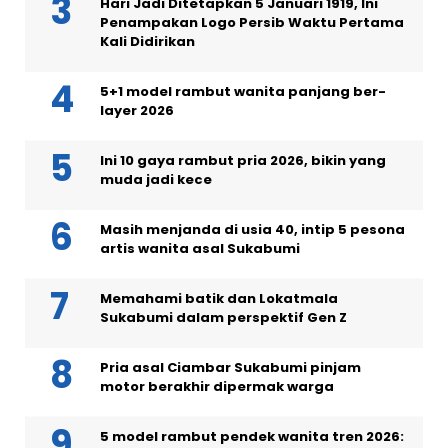
Hari Jadi Ditetapkan 5 Januari 1919, Ini
Penampakan Logo Persib Waktu Pertama
Kali Didirikan
5+1 model rambut wanita panjang ber-
layer 2026
Ini 10 gaya rambut pria 2026, bikin yang
muda jadi kece
Masih menjanda di usia 40, intip 5 pesona
artis wanita asal Sukabumi
Memahami batik dan Lokatmala
Sukabumi dalam perspektif Gen Z
Pria asal Ciambar Sukabumi pinjam
motor berakhir dipermak warga
5 model rambut pendek wanita tren 2026: