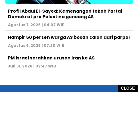
Profil Abdul El-Sayed: Kemenangan tokoh Partai
Demokrat pro Palestina guncang AS
Agustus 7, 2026 | 04:07 WIB
Hampir 50 persen warga AS bosan calon dari parpol
Agustus 6, 2026 | 07:20 WIB
PM Israel serahkan urusan Iran ke AS
Juli 31, 2026 | 02:47 WIB
CLOSE
PT Global Vision Multimedia
Alamat Redaksi: Griya Benda Asri Blok CE12,
Jl. Sakura IV, RT 02/12, Desa Benda
Kecamatan Cicurug, Kabupaten Sukabumi, 43359,
Jawa Barat, Indonesia
Hotline: +62 811-1011-9123