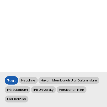
Tag :
Headline
Hukum Membunuh Ular Dalam Islam
IPB Sukabumi
IPB University
Perubahan Iklim
Ular Berbisa