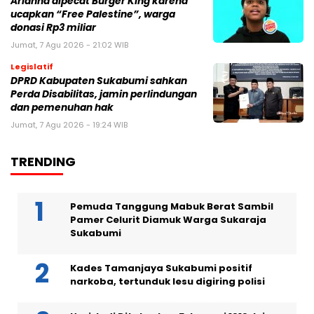
Arianna dipecat Burger King karena
ucapkan “Free Palestine”, warga
donasi Rp3 miliar
Jumat, 7 Agu 2026 - 21:02 WIB
Legislatif
DPRD Kabupaten Sukabumi sahkan
Perda Disabilitas, jamin perlindungan
dan pemenuhan hak
Jumat, 7 Agu 2026 - 19:24 WIB
TRENDING
Pemuda Tanggung Mabuk Berat Sambil
Pamer Celurit Diamuk Warga Sukaraja
Sukabumi
Kades Tamanjaya Sukabumi positif
narkoba, tertunduk lesu digiring polisi