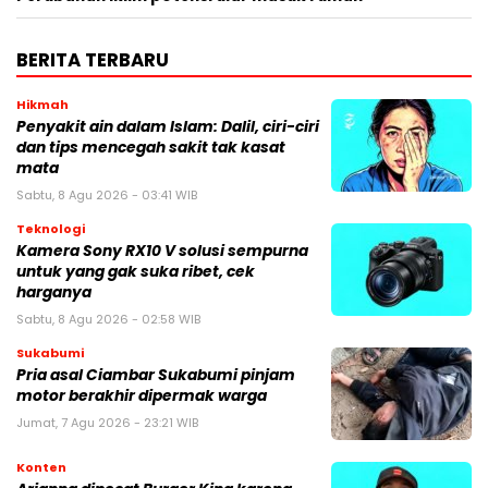
BERITA TERBARU
Hikmah
Penyakit ain dalam Islam: Dalil, ciri-ciri
dan tips mencegah sakit tak kasat
mata
Sabtu, 8 Agu 2026 - 03:41 WIB
Teknologi
Kamera Sony RX10 V solusi sempurna
untuk yang gak suka ribet, cek
harganya
Sabtu, 8 Agu 2026 - 02:58 WIB
Sukabumi
Pria asal Ciambar Sukabumi pinjam
motor berakhir dipermak warga
Jumat, 7 Agu 2026 - 23:21 WIB
Konten