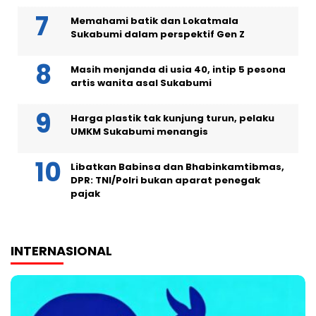
Memahami batik dan Lokatmala
Sukabumi dalam perspektif Gen Z
Masih menjanda di usia 40, intip 5 pesona
artis wanita asal Sukabumi
Harga plastik tak kunjung turun, pelaku
UMKM Sukabumi menangis
Libatkan Babinsa dan Bhabinkamtibmas,
DPR: TNI/Polri bukan aparat penegak
pajak
INTERNASIONAL