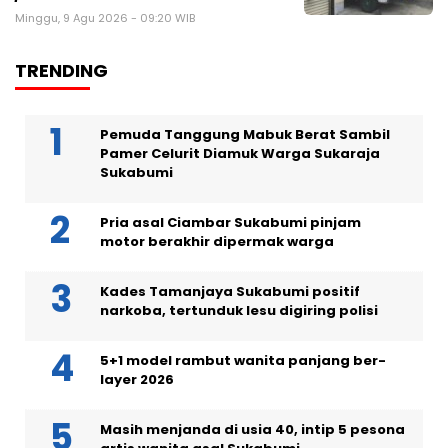
Minggu, 9 Agu 2026 - 09:20 WIB
TRENDING
Pemuda Tanggung Mabuk Berat Sambil
Pamer Celurit Diamuk Warga Sukaraja
Sukabumi
Pria asal Ciambar Sukabumi pinjam
motor berakhir dipermak warga
Kades Tamanjaya Sukabumi positif
narkoba, tertunduk lesu digiring polisi
5+1 model rambut wanita panjang ber-
layer 2026
Masih menjanda di usia 40, intip 5 pesona