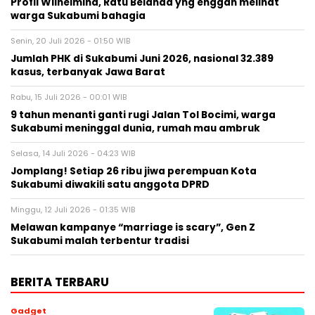
Profil Wilhelmina, Ratu Belanda yng enggan melihat
warga Sukabumi bahagia
Senin, 20 Juli 2026 - 01:50 WIB
Jumlah PHK di Sukabumi Juni 2026, nasional 32.389
kasus, terbanyak Jawa Barat
Rabu, 15 Juli 2026 - 00:01 WIB
9 tahun menanti ganti rugi Jalan Tol Bocimi, warga
Sukabumi meninggal dunia, rumah mau ambruk
Selasa, 14 Juli 2026 - 04:23 WIB
Jomplang! Setiap 26 ribu jiwa perempuan Kota
Sukabumi diwakili satu anggota DPRD
Minggu, 12 Juli 2026 - 01:35 WIB
Melawan kampanye “marriage is scary”, Gen Z
Sukabumi malah terbentur tradisi
BERITA TERBARU
Gadget