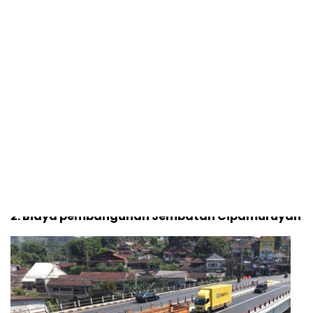
Jembatan Cipamuruyan dibangun sebagai bagian
dari upaya pemerintah memperkuat konektivitas
antarwilayah, meningkatkan kapasitas jalan nasional,
serta mendukung kelancaran distribusi orang
maupun barang di koridor Bogor–Sukabumi.
Pembangunan jembatan dilakukan untuk
menggantikan jembatan lama yang berada di lokasi
tikungan dengan kondisi geometrik jalan yang kurang
ideal. Kondisi tersebut selama ini menjadi salah satu
titik rawan kecelakaan (blackspot) sekaligus
menyebabkan perlambatan arus lalu lintas.
2. Biaya pembangunan Jembatan Cipamuruyan