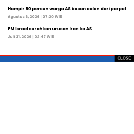
Hampir 50 persen warga AS bosan calon dari parpol
Agustus 6, 2026 | 07:20 WIB
PM Israel serahkan urusan Iran ke AS
Juli 31, 2026 | 02:47 WIB
CLOSE
PT Global Vision Multimedia
Alamat Redaksi: Griya Benda Asri Blok CE12,
Jl. Sakura IV, RT 02/12, Desa Benda
Kecamatan Cicurug, Kabupaten Sukabumi, 43359,
Jawa Barat, Indonesia
Hotline: +62 811-1011-9123
Telp. 0266-743 1518
e-Mail:
sukabumiheadlines@gmail.com