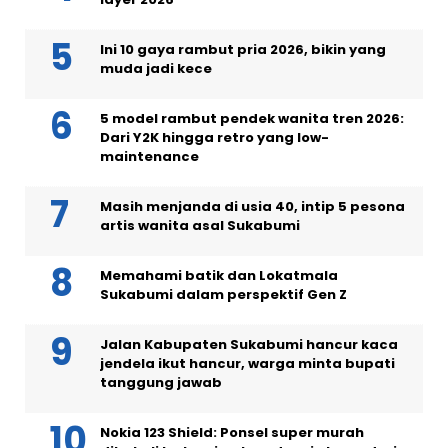
Ini 10 gaya rambut pria 2026, bikin yang
muda jadi kece
5 model rambut pendek wanita tren 2026:
Dari Y2K hingga retro yang low-
maintenance
Masih menjanda di usia 40, intip 5 pesona
artis wanita asal Sukabumi
Memahami batik dan Lokatmala
Sukabumi dalam perspektif Gen Z
Jalan Kabupaten Sukabumi hancur kaca
jendela ikut hancur, warga minta bupati
tanggung jawab
Nokia 123 Shield: Ponsel super murah