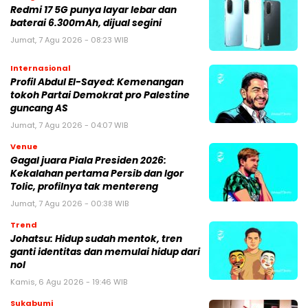
Redmi 17 5G punya layar lebar dan
baterai 6.300mAh, dijual segini
Jumat, 7 Agu 2026 - 08:23 WIB
Internasional
Profil Abdul El-Sayed: Kemenangan
tokoh Partai Demokrat pro Palestine
guncang AS
Jumat, 7 Agu 2026 - 04:07 WIB
Venue
Gagal juara Piala Presiden 2026:
Kekalahan pertama Persib dan Igor
Tolic, profilnya tak mentereng
Jumat, 7 Agu 2026 - 00:38 WIB
Trend
Johatsu: Hidup sudah mentok, tren
ganti identitas dan memulai hidup dari
nol
Kamis, 6 Agu 2026 - 19:46 WIB
Sukabumi