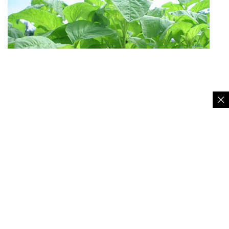
Tanaman sayur bayam – Ist
Luas panen sayuran bayam juga mengalami
penyusutan luas panen, dari 53,95 hektare (2024),
anjlok menyisakan 42,65 hektare (2025).
Selanjutnya sayuran buncis, dari awal punya luas
panen 577,40 hektare (2024), susut menjadi hanya
526,85 hektare (2025).