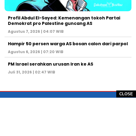
Profil Abdul El-Sayed: Kemenangan tokoh Partai
Demokrat pro Palestine guncang AS
Agustus 7, 2026 | 04:07 WIB
Hampir 50 persen warga AS bosan calon dari parpol
Agustus 6, 2026 | 07:20 WIB
PM Israel serahkan urusan Iran ke AS
Juli 31, 2026 | 02:47 WIB
CLOSE
PT Global Vision Multimedia
Alamat Redaksi: Griya Benda Asri Blok CE12,
Jl. Sakura IV, RT 02/12, Desa Benda
Kecamatan Cicurug, Kabupaten Sukabumi, 43359,
Jawa Barat, Indonesia