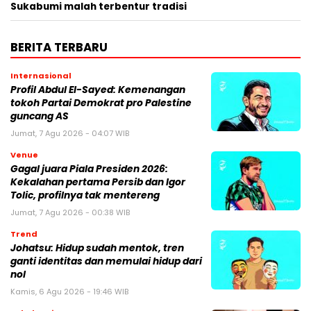
Sukabumi malah terbentur tradisi
BERITA TERBARU
Internasional
Profil Abdul El-Sayed: Kemenangan
tokoh Partai Demokrat pro Palestine
guncang AS
Jumat, 7 Agu 2026 - 04:07 WIB
Venue
Gagal juara Piala Presiden 2026:
Kekalahan pertama Persib dan Igor
Tolic, profilnya tak mentereng
Jumat, 7 Agu 2026 - 00:38 WIB
Trend
Johatsu: Hidup sudah mentok, tren
ganti identitas dan memulai hidup dari
nol
Kamis, 6 Agu 2026 - 19:46 WIB