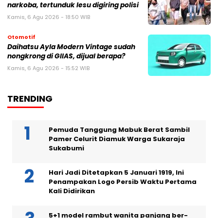
narkoba, tertunduk lesu digiring polisi
Kamis, 6 Agu 2026 - 18:50 WIB
Otomotif
Daihatsu Ayla Modern Vintage sudah
nongkrong di GIIAS, dijual berapa?
Kamis, 6 Agu 2026 - 15:52 WIB
TRENDING
Pemuda Tanggung Mabuk Berat Sambil
Pamer Celurit Diamuk Warga Sukaraja
Sukabumi
Hari Jadi Ditetapkan 5 Januari 1919, Ini
Penampakan Logo Persib Waktu Pertama
Kali Didirikan
5+1 model rambut wanita panjang ber-