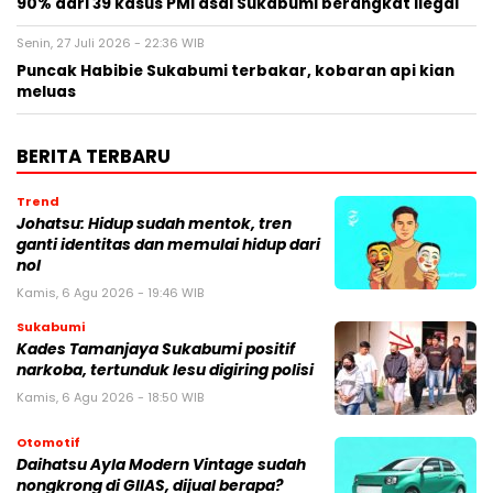
90% dari 39 kasus PMI asal Sukabumi berangkat ilegal
Senin, 27 Juli 2026 - 22:36 WIB
Puncak Habibie Sukabumi terbakar, kobaran api kian
meluas
BERITA TERBARU
Trend
Johatsu: Hidup sudah mentok, tren
ganti identitas dan memulai hidup dari
nol
Kamis, 6 Agu 2026 - 19:46 WIB
Sukabumi
Kades Tamanjaya Sukabumi positif
narkoba, tertunduk lesu digiring polisi
Kamis, 6 Agu 2026 - 18:50 WIB
Otomotif
Daihatsu Ayla Modern Vintage sudah
nongkrong di GIIAS, dijual berapa?