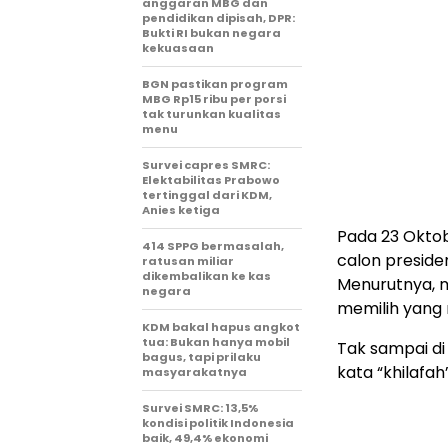
anggaran MBG dan
pendidikan dipisah, DPR:
Bukti RI bukan negara
kekuasaan
BGN pastikan program
MBG Rp15 ribu per porsi
tak turunkan kualitas
menu
Survei capres SMRC:
Elektabilitas Prabowo
tertinggal dari KDM,
Anies ketiga
Pada 23 Oktob
414 SPPG bermasalah,
calon preside
ratusan miliar
dikembalikan ke kas
Menurutnya, m
negara
memilih yang
KDM bakal hapus angkot
tua: Bukan hanya mobil
Tak sampai di
bagus, tapi prilaku
kata “khilafa
masyarakatnya
Survei SMRC: 13,5%
kondisi politik Indonesia
baik, 49,4% ekonomi