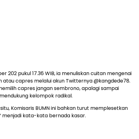
er 202 pukul 17.36 WIB, ia menuliskan cuitan mengenai
n atau capres melalui akun Twitternya @kangdede78.
emilih capres jangan sembrono, apalagi sampai
 mendukung kelompok radikal.
 situ, Komisaris BUMN ini bahkan turut memplesetkan
h” menjadi kata-kata bernada kasar.