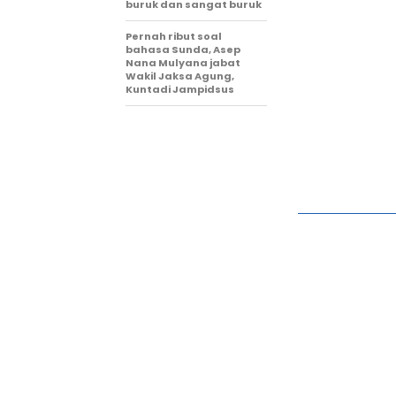
buruk dan sangat buruk
Pernah ribut soal
bahasa Sunda, Asep
Nana Mulyana jabat
Wakil Jaksa Agung,
Kuntadi Jampidsus