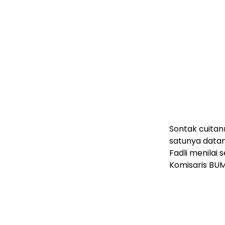
Sontak cuita
satunya datan
Fadli menilai
Komisaris BUM