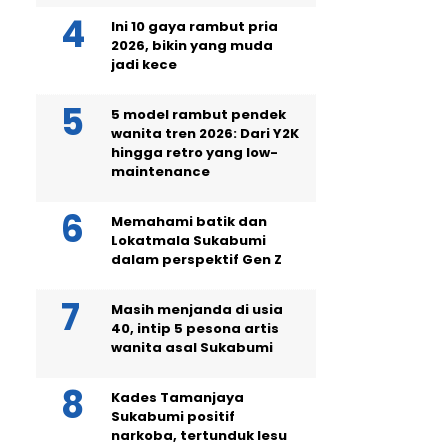
Ini 10 gaya rambut pria
2026, bikin yang muda
jadi kece
5 model rambut pendek
wanita tren 2026: Dari Y2K
hingga retro yang low-
maintenance
Memahami batik dan
Lokatmala Sukabumi
dalam perspektif Gen Z
Masih menjanda di usia
40, intip 5 pesona artis
wanita asal Sukabumi
Kades Tamanjaya
Sukabumi positif
narkoba, tertunduk lesu