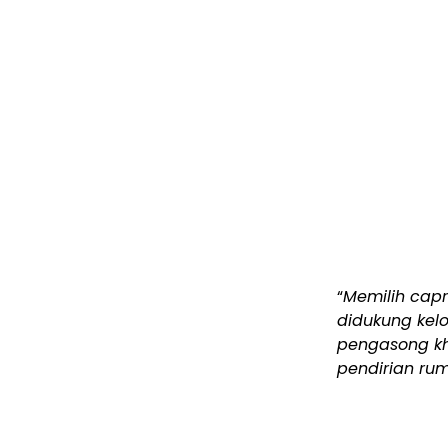
“
Memilih cap
didukung kelo
pengasong kh
pendirian ru