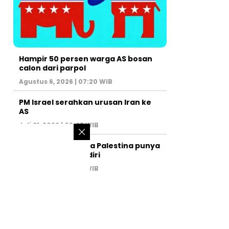
Hampir 50 persen warga AS bosan
calon dari parpol
Agustus 6, 2026 | 07:20 WIB
PM Israel serahkan urusan Iran ke
AS
Juli 31, 2026 | 02:47 WIB
Israel larang warga Palestina punya
kamar mandi sendiri
Juli 22, 2026 | 14:50 WIB