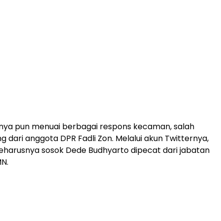
nnya pun menuai berbagai respons kecaman, salah
g dari anggota DPR Fadli Zon. Melalui akun Twitternya,
 seharusnya sosok Dede Budhyarto dipecat dari jabatan
N.