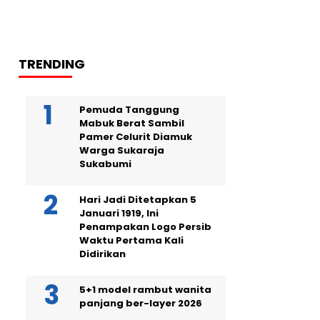
TRENDING
Pemuda Tanggung
Mabuk Berat Sambil
Pamer Celurit Diamuk
Warga Sukaraja
Sukabumi
Hari Jadi Ditetapkan 5
Januari 1919, Ini
Penampakan Logo Persib
Waktu Pertama Kali
Didirikan
5+1 model rambut wanita
panjang ber-layer 2026