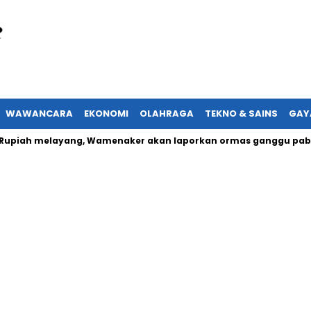
WAWANCARA
EKONOMI
OLAHRAGA
TEKNO & SAINS
GAY
ah melayang, Wamenaker akan laporkan ormas ganggu pabrik ke K