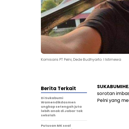
Komisaris PT Pelni, Dede Budhyarto. l Istimewa
SUKABUMIHE
Berita Terkait
sorotan imbas
Di Sukabumi
Pelni yang me
Wamendikdasmen
ungkap setengah juta
lebih anak di Jabar tak
sekolah
Putusan MK soal