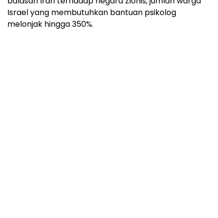
balasan Iran terhadap negara Zionis, jumlah warga
Israel yang membutuhkan bantuan psikolog
melonjak hingga 350%.