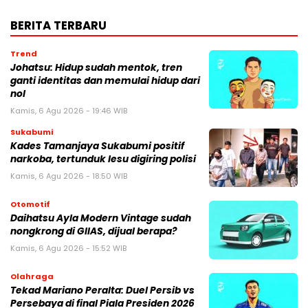
BERITA TERBARU
Trend
Johatsu: Hidup sudah mentok, tren
ganti identitas dan memulai hidup dari
nol
Kamis, 6 Agu 2026 - 19:46 WIB
Sukabumi
Kades Tamanjaya Sukabumi positif
narkoba, tertunduk lesu digiring polisi
Kamis, 6 Agu 2026 - 18:50 WIB
Otomotif
Daihatsu Ayla Modern Vintage sudah
nongkrong di GIIAS, dijual berapa?
Kamis, 6 Agu 2026 - 15:52 WIB
Olahraga
Tekad Mariano Peralta: Duel Persib vs
Persebaya di final Piala Presiden 2026