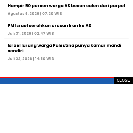
Hampir 50 persen warga AS bosan calon dari parpol
Agustus 6, 2026 | 07:20 WIB
PM Israel serahkan urusan Iran ke AS
Juli 31, 2026 | 02:47 WIB
Israel larang warga Palestina punya kamar mandi
sendiri
Juli 22, 2026 | 14:50 WIB
CLOSE
PT Global Vision Multimedia
Alamat Redaksi: Griya Benda Asri Blok CE12,
Jl. Sakura IV, RT 02/12, Desa Benda
Kecamatan Cicurug, Kabupaten Sukabumi, 43359,
Jawa Barat, Indonesia
Hotline: +62 811-1011-9123
Telp. 0266-743 1518