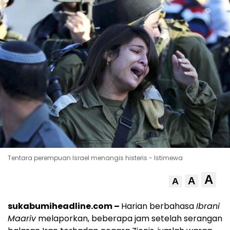
Tentara perempuan Israel menangis histeris - Istimewa
A
A
A
sukabumiheadline.com –
Harian berbahasa
Ibrani
Maariv
melaporkan, beberapa jam setelah serangan