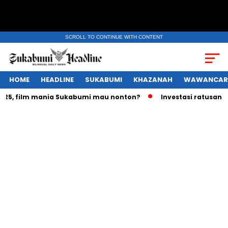
SCROLL TO CONTINUE WITH CONTENT
HOME
HEADLINE
SUKABUMI
KHAZANAH
WAWANCAR
, film mania Sukabumi mau nonton?
Investasi ratusan trili