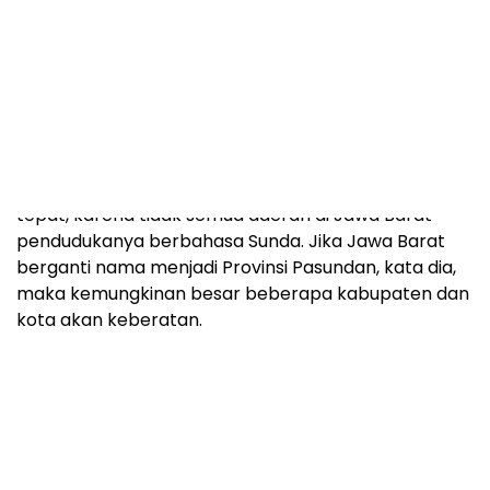
Menurut Tb Hadi Mulyana, Pasundan dirasa kurang
tepat, karena tidak semua daerah di Jawa Barat
pendudukanya berbahasa Sunda. Jika Jawa Barat
berganti nama menjadi Provinsi Pasundan, kata dia,
maka kemungkinan besar beberapa kabupaten dan
kota akan keberatan.