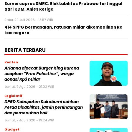
Survei capres SMRC: Elektabilitas Prabowo tertinggal
dari KDM, Anies ketiga
Rabu, 29 Juli 2026 - 13:57 WIB
414 SPPG bermasalah, ratusan miliar dikembalikan ke
kas negara
BERITA TERBARU
Konten
Arianna dipecat Burger King karena
ucapkan “Free Palestine”, warga
donasi Rp3 miliar
Jumat, 7 Agu 2026 - 21:02 WIB
Legislatif
DPRD Kabupaten Sukabumi sahkan
Perda Disabilitas, jamin perlindungan
dan pemenuhan hak
Jumat, 7 Agu 2026 - 19:24 WIB
Gadget