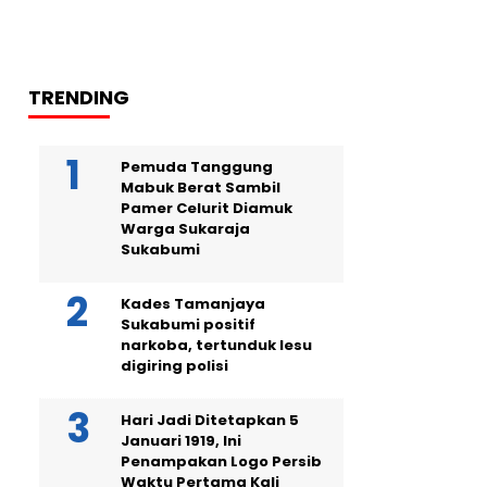
TRENDING
Pemuda Tanggung
Mabuk Berat Sambil
Pamer Celurit Diamuk
Warga Sukaraja
Sukabumi
Kades Tamanjaya
Sukabumi positif
narkoba, tertunduk lesu
digiring polisi
Hari Jadi Ditetapkan 5
Januari 1919, Ini
Penampakan Logo Persib
Waktu Pertama Kali