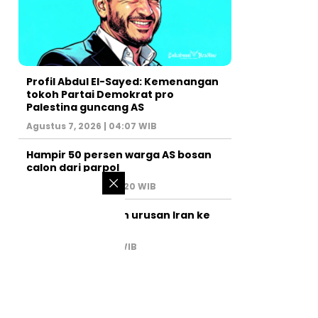
Profil Abdul El-Sayed: Kemenangan
tokoh Partai Demokrat pro
Palestina guncang AS
Agustus 7, 2026 | 04:07 WIB
Hampir 50 persen warga AS bosan
calon dari parpol
Agustus 6, 2026 | 07:20 WIB
PM Israel serahkan urusan Iran ke
AS
Juli 31, 2026 | 02:47 WIB