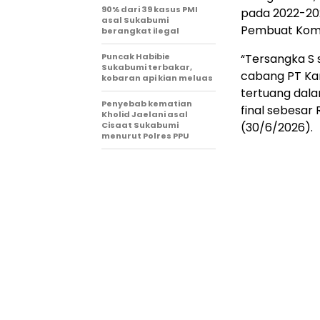
90% dari 39 kasus PMI
pada 2022-20
asal Sukabumi
Pembuat Komi
berangkat ilegal
Puncak Habibie
“Tersangka S 
Sukabumi terbakar,
cabang PT Ka
kobaran api kian meluas
tertuang dala
Penyebab kematian
final sebesar R
Kholid Jaelani asal
Cisaat Sukabumi
(30/6/2026).
menurut Polres PPU