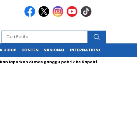
A HIDUP
KONTEN
NASIONAL
INTERNATIONAL
POLITIK
HU
porkan ormas ganggu pabrik ke Kapolri
Cabup dan Cawali Suk