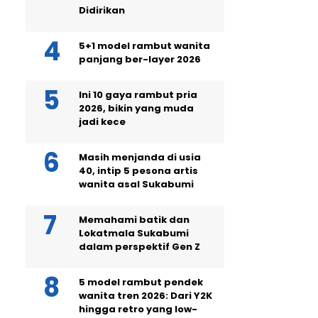
Didirikan
5+1 model rambut wanita
panjang ber-layer 2026
Ini 10 gaya rambut pria
2026, bikin yang muda
jadi kece
Masih menjanda di usia
40, intip 5 pesona artis
wanita asal Sukabumi
Memahami batik dan
Lokatmala Sukabumi
dalam perspektif Gen Z
5 model rambut pendek
wanita tren 2026: Dari Y2K
hingga retro yang low-