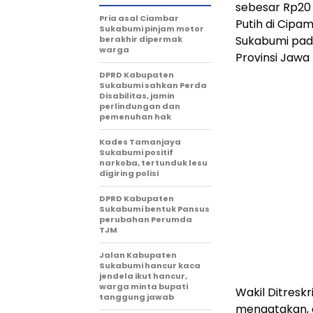
sebesar Rp20
Pria asal Ciambar
Putih di Cip
Sukabumi pinjam motor
Sukabumi pada
berakhir dipermak
warga
Provinsi Jawa
DPRD Kabupaten
Sukabumi sahkan Perda
Disabilitas, jamin
perlindungan dan
pemenuhan hak
Kades Tamanjaya
Sukabumi positif
narkoba, tertunduk lesu
digiring polisi
DPRD Kabupaten
Sukabumi bentuk Pansus
perubahan Perumda
TJM
Jalan Kabupaten
Sukabumi hancur kaca
jendela ikut hancur,
warga minta bupati
Wakil Ditresk
tanggung jawab
mengatakan, 