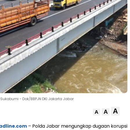
Sukabumi - Dok/BBPJN DKI Jakarta Jabar
A
A
A
adline.com
– Polda Jabar mengungkap dugaan korupsi