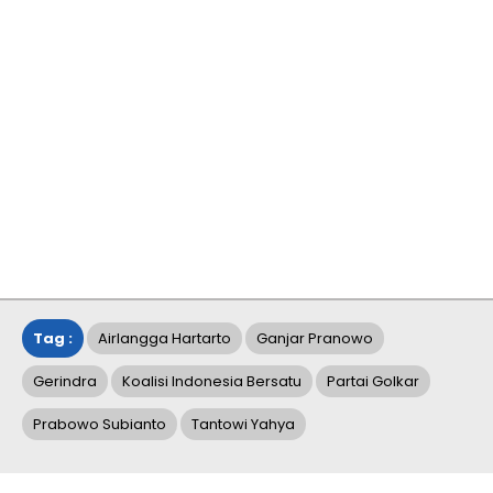
Tag :
Airlangga Hartarto
Ganjar Pranowo
Gerindra
Koalisi Indonesia Bersatu
Partai Golkar
Prabowo Subianto
Tantowi Yahya