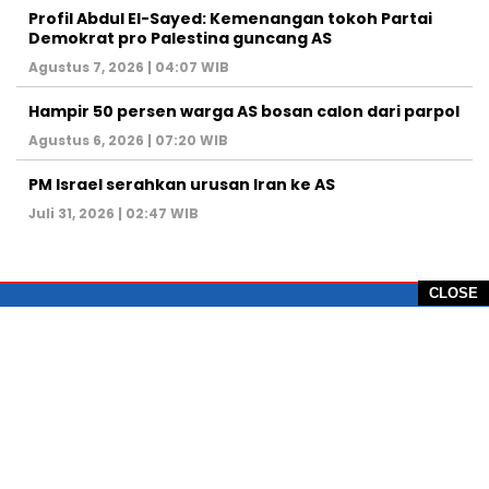
Profil Abdul El-Sayed: Kemenangan tokoh Partai
Demokrat pro Palestina guncang AS
Agustus 7, 2026 | 04:07 WIB
Hampir 50 persen warga AS bosan calon dari parpol
Agustus 6, 2026 | 07:20 WIB
PM Israel serahkan urusan Iran ke AS
Juli 31, 2026 | 02:47 WIB
CLOSE
PT Global Vision Multimedia
Alamat Redaksi: Griya Benda Asri Blok CE12,
Jl. Sakura IV, RT 02/12, Desa Benda
Kecamatan Cicurug, Kabupaten Sukabumi, 43359,
Jawa Barat, Indonesia
Hotline: +62 811-1011-9123
Telp. 0266-743 1518