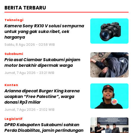
BERITA TERBARU
Teknologi
Kamera Sony RX10 V solusi sempurna
untuk yang gak suka ribet, cek
harganya
Sabtu, 8 Agu 2026 - 02:58 WIB
Sukabumi
Pria asal Ciambar Sukabumi pinjam
motor berakhir dipermak warga
Jumat, 7 Agu 2026 - 23:21 WIB
Konten
Arianna dipecat Burger King karena
ucapkan “Free Palestine”, warga
donasi Rp3 miliar
Jumat, 7 Agu 2026 - 21:02 WIB
Legislatif
DPRD Kabupaten Sukabumi sahkan
Perda Disabilitas, jamin perlindungan