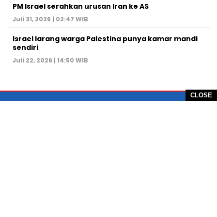
PM Israel serahkan urusan Iran ke AS
Juli 31, 2026 | 02:47 WIB
Israel larang warga Palestina punya kamar mandi
sendiri
Juli 22, 2026 | 14:50 WIB
CLOSE
PT Global Vision Multimedia
Alamat Redaksi: Griya Benda Asri Blok CE12,
Jl. Sakura IV, RT 02/12, Desa Benda
Kecamatan Cicurug, Kabupaten Sukabumi, 43359,
Jawa Barat, Indonesia
Hotline: +62 811-1011-9123
Telp. 0266-743 1518
e-Mail:
sukabumiheadlines@gmail.com