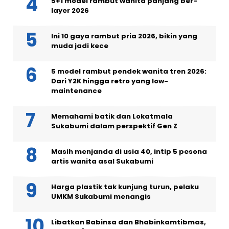
5+1 model rambut wanita panjang ber-
layer 2026
Ini 10 gaya rambut pria 2026, bikin yang
muda jadi kece
5 model rambut pendek wanita tren 2026:
Dari Y2K hingga retro yang low-
maintenance
Memahami batik dan Lokatmala
Sukabumi dalam perspektif Gen Z
Masih menjanda di usia 40, intip 5 pesona
artis wanita asal Sukabumi
Harga plastik tak kunjung turun, pelaku
UMKM Sukabumi menangis
Libatkan Babinsa dan Bhabinkamtibmas,