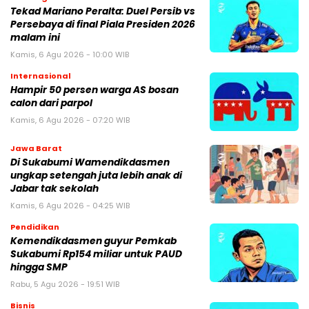
Tekad Mariano Peralta: Duel Persib vs
Persebaya di final Piala Presiden 2026
malam ini
Kamis, 6 Agu 2026 - 10:00 WIB
Internasional
Hampir 50 persen warga AS bosan
calon dari parpol
Kamis, 6 Agu 2026 - 07:20 WIB
Jawa Barat
Di Sukabumi Wamendikdasmen
ungkap setengah juta lebih anak di
Jabar tak sekolah
Kamis, 6 Agu 2026 - 04:25 WIB
Pendidikan
Kemendikdasmen guyur Pemkab
Sukabumi Rp154 miliar untuk PAUD
hingga SMP
Rabu, 5 Agu 2026 - 19:51 WIB
Bisnis