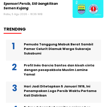
Sponsori Persib, SIG bangkitkan
Semen Kujang
Rabu, 5 Agu 2026 - 18:36 WIB
TRENDING
Pemuda Tanggung Mabuk Berat Sambil
Pamer Celurit Diamuk Warga Sukaraja
Sukabumi
Profil Inés Garcia Santos dan kisah cinta
dengan pesepakbola Muslim Lamine
Yamal
Hari Jadi Ditetapkan 5 Januari 1919, Ini
Penampakan Logo Persib Waktu Pertama
Kali Didirikan