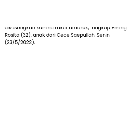
“Sudah sepuluh bulan rumah yang kami huni kini
dikosongkan karena takut ambruk,” ungkap Eneng
Rosita (32), anak dari Cece Saepullah, Senin
(23/5/2022).