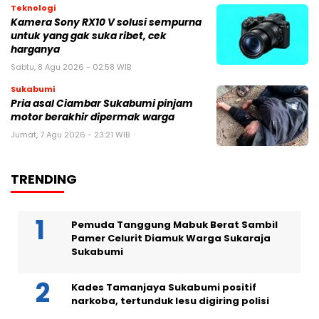
Teknologi
Kamera Sony RX10 V solusi sempurna
untuk yang gak suka ribet, cek
harganya
Sabtu, 8 Agu 2026 - 02:58 WIB
Sukabumi
Pria asal Ciambar Sukabumi pinjam
motor berakhir dipermak warga
Jumat, 7 Agu 2026 - 23:21 WIB
TRENDING
Pemuda Tanggung Mabuk Berat Sambil
Pamer Celurit Diamuk Warga Sukaraja
Sukabumi
Kades Tamanjaya Sukabumi positif
narkoba, tertunduk lesu digiring polisi