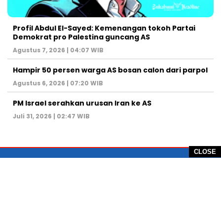
Profil Abdul El-Sayed: Kemenangan tokoh Partai
Demokrat pro Palestina guncang AS
Agustus 7, 2026 | 04:07 WIB
Hampir 50 persen warga AS bosan calon dari parpol
Agustus 6, 2026 | 07:20 WIB
PM Israel serahkan urusan Iran ke AS
Juli 31, 2026 | 02:47 WIB
CLOSE
PT Global Vision Multimedia
Alamat Redaksi: Griya Benda Asri Blok CE12,
Jl. Sakura IV, RT 02/12, Desa Benda
Kecamatan Cicurug, Kabupaten Sukabumi, 43359,
Jawa Barat, Indonesia