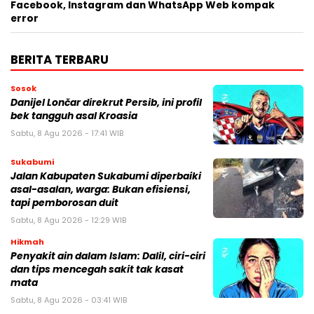
Facebook, Instagram dan WhatsApp Web kompak
error
BERITA TERBARU
Sosok
Danijel Lončar direkrut Persib, ini profil
bek tangguh asal Kroasia
Sabtu, 8 Agu 2026 - 17:41 WIB
Sukabumi
Jalan Kabupaten Sukabumi diperbaiki
asal-asalan, warga: Bukan efisiensi,
tapi pemborosan duit
Sabtu, 8 Agu 2026 - 12:29 WIB
Hikmah
Penyakit ain dalam Islam: Dalil, ciri-ciri
dan tips mencegah sakit tak kasat
mata
Sabtu, 8 Agu 2026 - 03:41 WIB