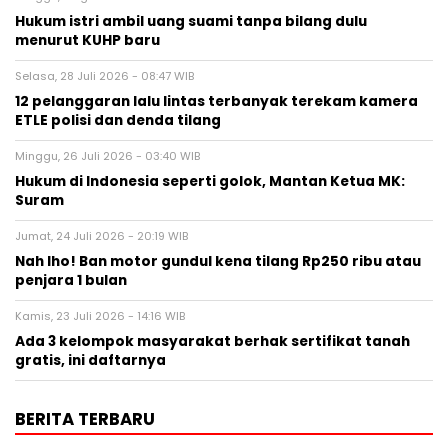
Hukum istri ambil uang suami tanpa bilang dulu
menurut KUHP baru
Selasa, 28 Juli 2026 - 08:47 WIB
12 pelanggaran lalu lintas terbanyak terekam kamera
ETLE polisi dan denda tilang
Minggu, 26 Juli 2026 - 03:40 WIB
Hukum di Indonesia seperti golok, Mantan Ketua MK:
Suram
Jumat, 24 Juli 2026 - 20:19 WIB
Nah lho! Ban motor gundul kena tilang Rp250 ribu atau
penjara 1 bulan
Kamis, 23 Juli 2026 - 14:16 WIB
Ada 3 kelompok masyarakat berhak sertifikat tanah
gratis, ini daftarnya
BERITA TERBARU