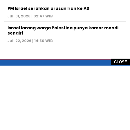
PM Israel serahkan urusan Iran ke AS
Juli 31, 2026 | 02:47 WIB
Israel larang warga Palestina punya kamar mandi
sendiri
Juli 22, 2026 | 14:50 WIB
CLOSE
PT Global Vision Multimedia
Alamat Redaksi: Griya Benda Asri Blok CE12,
Jl. Sakura IV, RT 02/12, Desa Benda
Kecamatan Cicurug, Kabupaten Sukabumi, 43359,
Jawa Barat, Indonesia
Hotline: +62 811-1011-9123
Telp. 0266-743 1518
e-Mail:
sukabumiheadlines@gmail.com