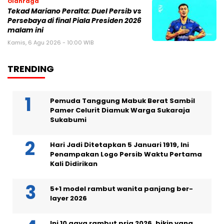
Olahraga
Tekad Mariano Peralta: Duel Persib vs
Persebaya di final Piala Presiden 2026
malam ini
Kamis, 6 Agu 2026 - 10:00 WIB
TRENDING
Pemuda Tanggung Mabuk Berat Sambil
Pamer Celurit Diamuk Warga Sukaraja
Sukabumi
Hari Jadi Ditetapkan 5 Januari 1919, Ini
Penampakan Logo Persib Waktu Pertama
Kali Didirikan
5+1 model rambut wanita panjang ber-
layer 2026
Ini 10 gaya rambut pria 2026, bikin yang