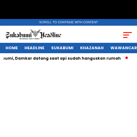
SCROLL TO CONTINUE WITH CONTENT
HOME
HEADLINE
SUKABUMI
KHAZANAH
WAWANCAR
i, Damkar datang saat api sudah hanguskan rumah
Daftar 