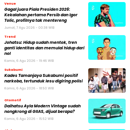
Venue
Gagal juara Piala Presiden 2026:
Kekalahan pertama Persib dan Igor
Tolic, profilnya tak mentereng
Jumat, 7 Agu 2026 - 00:38 WIB
Trend
Johatsu: Hidup sudah mentok, tren
ganti identitas dan memulai hidup dari
nol
Kamis, 6 Agu 2026 - 19:46 WIB
Sukabumi
Kades Tamanjaya Sukabumi positif
narkoba, tertunduk lesu digiring polisi
Kamis, 6 Agu 2026 - 18:50 WIB
Otomotif
Daihatsu Ayla Modern Vintage sudah
nongkrong di GIIAS, dijual berapa?
Kamis, 6 Agu 2026 - 15:52 WIB