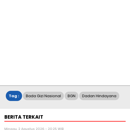
Tag :
Bada Gizi Nasional
BGN
Dadan Hindayana
BERITA TERKAIT
Minggu, 2 Agustus 2026 - 20:25 WIB