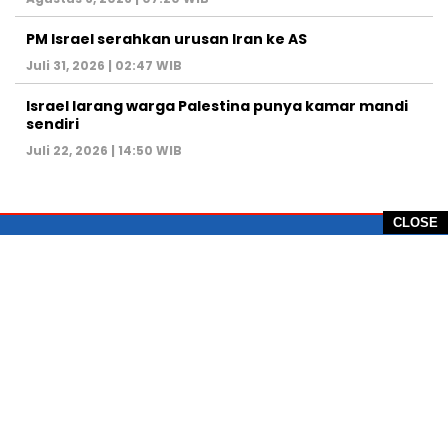
PM Israel serahkan urusan Iran ke AS
Juli 31, 2026 | 02:47 WIB
Israel larang warga Palestina punya kamar mandi
sendiri
Juli 22, 2026 | 14:50 WIB
CLOSE
PT Global Vision Multimedia
Alamat Redaksi: Griya Benda Asri Blok CE12,
Jl. Sakura IV, RT 02/12, Desa Benda
Kecamatan Cicurug, Kabupaten Sukabumi, 43359,
Jawa Barat, Indonesia
Hotline: +62 811-1011-9123
Telp. 0266-743 1518
e-Mail:
sukabumiheadlines@gmail.com