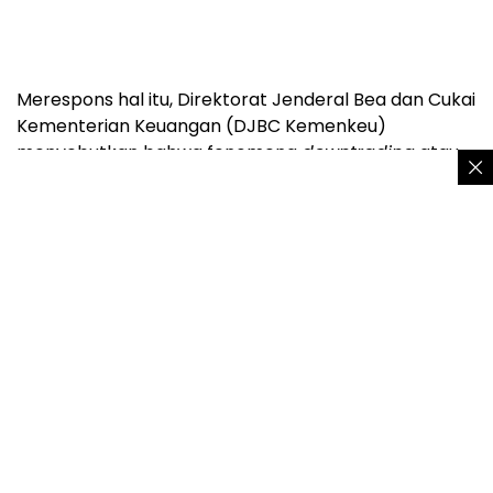
Merespons hal itu, Direktorat Jenderal Bea dan Cukai
Kementerian Keuangan (DJBC Kemenkeu)
menyebutkan bahwa fenomena
downtrading
atau
peralihan konsumsi ke rokok murah adalah salah
satu faktor penurunan penerimaan cukai rokok pada
2023.