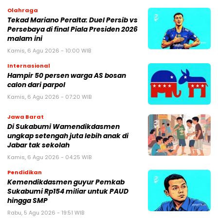
Olahraga
Tekad Mariano Peralta: Duel Persib vs
Persebaya di final Piala Presiden 2026
malam ini
Kamis, 6 Agu 2026 - 10:00 WIB
Internasional
Hampir 50 persen warga AS bosan
calon dari parpol
Kamis, 6 Agu 2026 - 07:20 WIB
Jawa Barat
Di Sukabumi Wamendikdasmen
ungkap setengah juta lebih anak di
Jabar tak sekolah
Kamis, 6 Agu 2026 - 04:25 WIB
Pendidikan
Kemendikdasmen guyur Pemkab
Sukabumi Rp154 miliar untuk PAUD
hingga SMP
Rabu, 5 Agu 2026 - 19:51 WIB