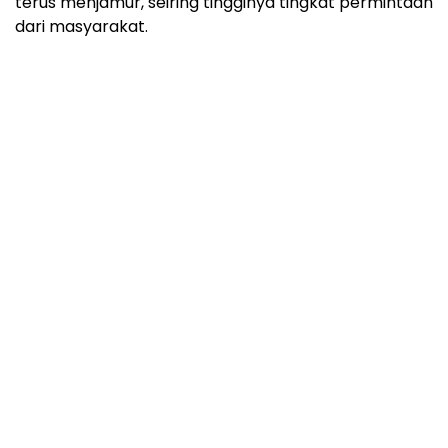
terus menjamur, seiring tingginya tingkat permintaan
dari masyarakat.