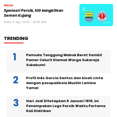
Bisnis
Sponsori Persib, SIG bangkitkan
Semen Kujang
Rabu, 5 Agu 2026 - 18:36 WIB
TRENDING
Pemuda Tanggung Mabuk Berat Sambil
Pamer Celurit Diamuk Warga Sukaraja
Sukabumi
Profil Inés Garcia Santos dan kisah cinta
dengan pesepakbola Muslim Lamine
Yamal
Hari Jadi Ditetapkan 5 Januari 1919, Ini
Penampakan Logo Persib Waktu Pertama
Kali Didirikan