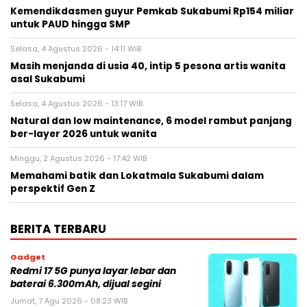
Kemendikdasmen guyur Pemkab Sukabumi Rp154 miliar
untuk PAUD hingga SMP
Selasa, 4 Agustus 2026 - 14:11 WIB
Masih menjanda di usia 40, intip 5 pesona artis wanita
asal Sukabumi
Selasa, 4 Agustus 2026 - 13:17 WIB
Natural dan low maintenance, 6 model rambut panjang
ber-layer 2026 untuk wanita
Minggu, 2 Agustus 2026 - 17:42 WIB
Memahami batik dan Lokatmala Sukabumi dalam
perspektif Gen Z
BERITA TERBARU
Gadget
Redmi 17 5G punya layar lebar dan
baterai 6.300mAh, dijual segini
Jumat, 7 Agu 2026 - 08:23 WIB