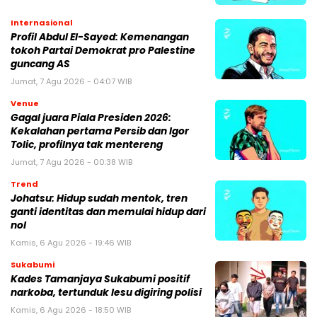
Internasional
Profil Abdul El-Sayed: Kemenangan
tokoh Partai Demokrat pro Palestine
guncang AS
Jumat, 7 Agu 2026 - 04:07 WIB
Venue
Gagal juara Piala Presiden 2026:
Kekalahan pertama Persib dan Igor
Tolic, profilnya tak mentereng
Jumat, 7 Agu 2026 - 00:38 WIB
Trend
Johatsu: Hidup sudah mentok, tren
ganti identitas dan memulai hidup dari
nol
Kamis, 6 Agu 2026 - 19:46 WIB
Sukabumi
Kades Tamanjaya Sukabumi positif
narkoba, tertunduk lesu digiring polisi
Kamis, 6 Agu 2026 - 18:50 WIB