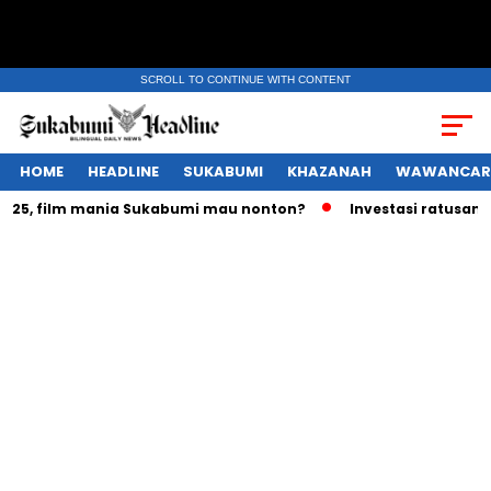
SCROLL TO CONTINUE WITH CONTENT
HOME
HEADLINE
SUKABUMI
KHAZANAH
WAWANCAR
, film mania Sukabumi mau nonton?
Investasi ratusan trili