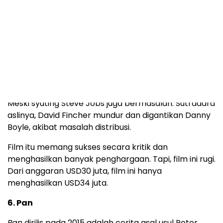
setelah Steve Jobs meninggal, studio berebut
membuat film tentang dirinya.
Hasilnya, ada dua film tentang Steve Jobs, yaitu pada
2013 dan pada 2015. Yang dibahas di sini adalah yang
versi 2015, keluaran Universal Pictures. Steve Jobs
versi 2015 ini jauh lebih baik dari versi 2013.
Tapi, film itu tetap gagal menarik perhatian orang.
Meski syuting Steve Jobs juga bermasalah. Sutradara
aslinya, David Fincher mundur dan digantikan Danny
Boyle, akibat masalah distribusi.
Film itu memang sukses secara kritik dan
menghasilkan banyak penghargaan. Tapi, film ini rugi.
Dari anggaran USD30 juta, film ini hanya
menghasilkan USD34 juta.
6. Pan
Pan
dirilis pada 2015 adalah cerita asal usul Peter