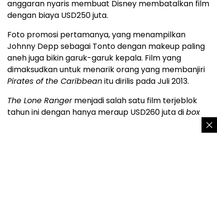
anggaran nyaris membuat Disney membatalkan film
dengan biaya USD250 juta.
Foto promosi pertamanya, yang menampilkan
Johnny Depp sebagai Tonto dengan makeup paling
aneh juga bikin garuk-garuk kepala. Film yang
dimaksudkan untuk menarik orang yang membanjiri
Pirates of the Caribbean
itu dirilis pada Juli 2013.
The Lone Ranger
menjadi salah satu film terjeblok
tahun ini dengan hanya meraup USD260 juta di
box
office
. Disney pun jadi rugi USD190 juta. Untungnya,
Iron Man
membantu Disney mengembalikan
keuntungan.
7. Steve Jobs
Biopic
adalah salah satu jalan sukses untuk film. Atau,
setidaknya, film itu akan dipuji kritikus. Selain itu,
biopic
menjadi jaminan untuk Oscar. Makanya,