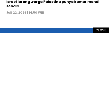
Israel larang warga Palestina punya kamar mandi
sendiri
Juli 22, 2026 | 14:50 WIB
CLOSE
PT Global Vision Multimedia
Alamat Redaksi: Griya Benda Asri Blok CE12,
Jl. Sakura IV, RT 02/12, Desa Benda
Kecamatan Cicurug, Kabupaten Sukabumi, 43359,
Jawa Barat, Indonesia
Hotline: +62 811-1011-9123
Telp. 0266-743 1518
e-Mail:
sukabumiheadlines@gmail.com
PEDOMAN PEMBERITAAN MEDIA SIBER
KONTAK
PRIVACY POLICE
KODE ETIK